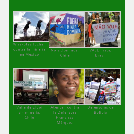
Wirakutas luchan
contra la minería
No a Dominga,
VALE mata,
en México
Chile
Brasil
Valle de Elqui
Atentan contra
Defensoras de
sin minería.
la Defensora
Bolivia
Chile
Francisca
Márquez