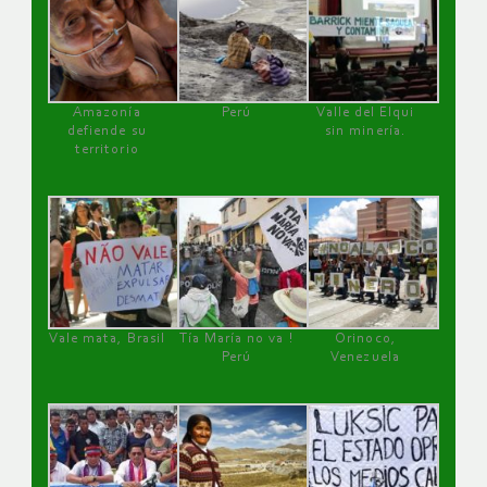
Amazonía
Perú
Valle del Elqui
defiende su
sin minería.
territorio
Vale mata, Brasil
Tía María no va !
Orinoco,
Perú
Venezuela