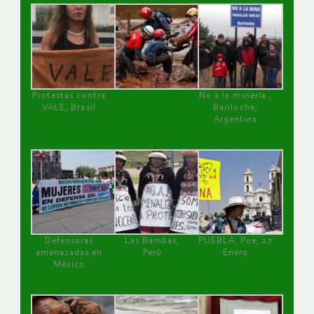
Protestas contra
No a la minería ,
VALE, Brasil
Bariloche,
Argentina
Defensoras
Las Bambas,
PUEBLA, Pue, 27
amenazadas en
Perú
Enero
México