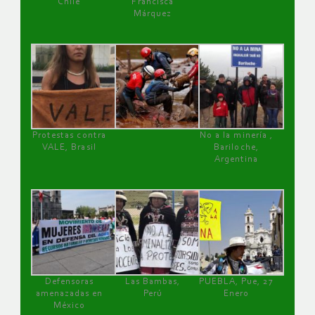
Chile
Francisca
Márquez
Protestas contra
No a la minería ,
VALE, Brasil
Bariloche,
Argentina
Defensoras
Las Bambas,
PUEBLA, Pue, 27
amenazadas en
Perú
Enero
México