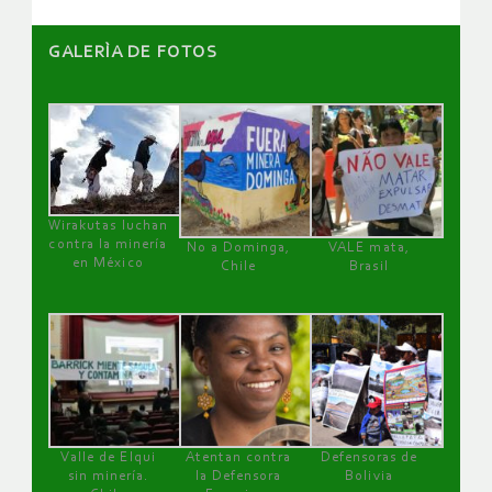
GALERÌA DE FOTOS
Wirakutas luchan
contra la minería
No a Dominga,
VALE mata,
en México
Chile
Brasil
Valle de Elqui
Atentan contra
Defensoras de
sin minería.
la Defensora
Bolivia