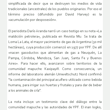
simplificada de decir que se destruyen los medios de vida
tradicionales (ancestrales) de los pueblos originarios. Por eso el
término preciso (difundido por David Harvey) es la
«acumulación por desposesión».
El periodista Darío Aranda narró un caso testigo en su nota «La
maldición petrolera», publicada en Revista Mu. Se trata de
Loma La Lata, el mayor yacimiento de gas de Argentina (30 mil
hectáreas), cuya producción comenzó en 1977 por YPF. De allí
«nacen gasoductos que alimentan de gas a Neuquén, La
Pampa, Córdoba, Mendoza, San Juan, Santa Fe y Buenos
Aires». Para hacer ello, avanzaron sobre territorios de la
comunidad mapuche Kaxipayiñ. Como consecuencia, un
informe del laboratorio alemán Umweltschutz Nord confirmó
“la contaminación del principal acuífero utilizado como bebida
humana, para irrigar sus huertas y frutales y para dar de beber
a los animales de cría”.
La nota incluye un testimonio clave del diálogo entre la
comunidad mapuche y las autoridades de YPF. El inan logko,