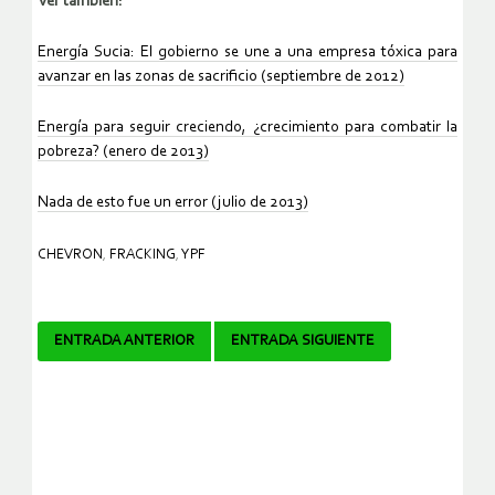
Ver también:
Energía Sucia: El gobierno se une a una empresa tóxica para
avanzar en las zonas de sacrificio (septiembre de 2012)
Energía para seguir creciendo, ¿crecimiento para combatir la
pobreza? (enero de 2013)
Nada de esto fue un error (julio de 2013)
CHEVRON
,
FRACKING
,
YPF
Navegador
ENTRADA ANTERIOR
ENTRADA SIGUIENTE
de
artículos