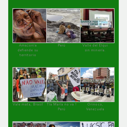
Amazonía
Perú
Valle del Elqui
defiende su
sin minería.
territorio
Vale mata, Brasil
Tía María no va !
Orinoco,
Perú
Venezuela