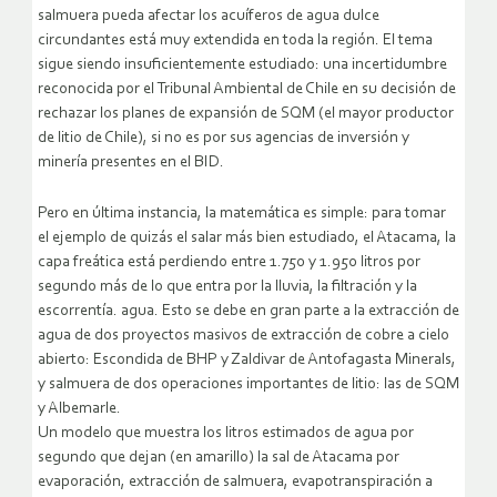
salmuera pueda afectar los acuíferos de agua dulce
circundantes está muy extendida en toda la región. El tema
sigue siendo insuficientemente estudiado: una incertidumbre
reconocida por el Tribunal Ambiental de Chile en su decisión de
rechazar los planes de expansión de SQM (el mayor productor
de litio de Chile), si no es por sus agencias de inversión y
minería presentes en el BID.
Pero en última instancia, la matemática es simple: para tomar
el ejemplo de quizás el salar más bien estudiado, el Atacama, la
capa freática está perdiendo entre 1.750 y 1.950 litros por
segundo más de lo que entra por la lluvia, la filtración y la
escorrentía. agua. Esto se debe en gran parte a la extracción de
agua de dos proyectos masivos de extracción de cobre a cielo
abierto: Escondida de BHP y Zaldivar de Antofagasta Minerals,
y salmuera de dos operaciones importantes de litio: las de SQM
y Albemarle.
Un modelo que muestra los litros estimados de agua por
segundo que dejan (en amarillo) la sal de Atacama por
evaporación, extracción de salmuera, evapotranspiración a