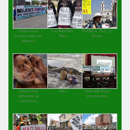
Defensoras
Las Bambas,
PUEBLA, Pue, 27
amenazadas en
Perú
Enero
México
Amazonía
Perú
Valle del Elqui
defiende su
sin minería.
territorio