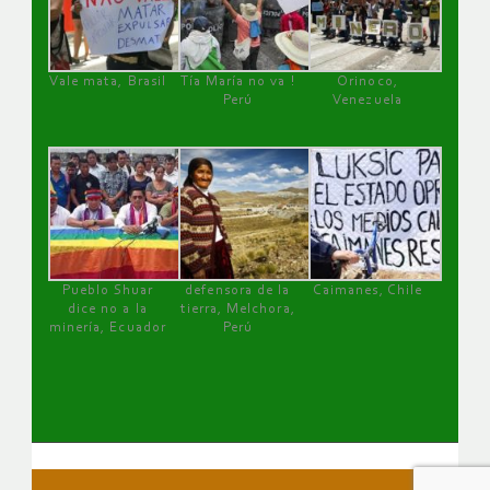
Vale mata, Brasil
Tía María no va !
Orinoco,
Perú
Venezuela
Pueblo Shuar
defensora de la
Caimanes, Chile
dice no a la
tierra, Melchora,
minería, Ecuador
Perú