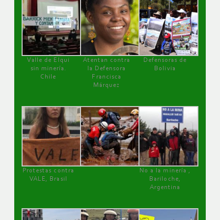
Valle de Elqui
Atentan contra
Defensoras de
sin minería.
la Defensora
Bolivia
Chile
Francisca
Márquez
Protestas contra
No a la minería ,
VALE, Brasil
Bariloche,
Argentina