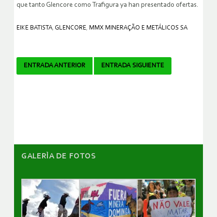
que tanto Glencore como Trafigura ya han presentado ofertas.
EIKE BATISTA
,
GLENCORE
,
MMX MINERAÇÃO E METÁLICOS SA
Navegador
ENTRADA ANTERIOR
ENTRADA SIGUIENTE
de
artículos
GALERÌA DE FOTOS