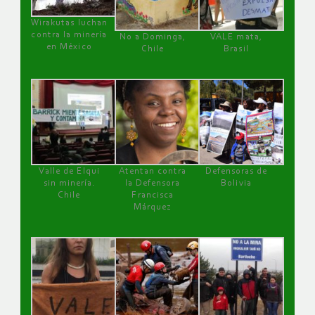
Wirakutas luchan
contra la minería
No a Dominga,
VALE mata,
en México
Chile
Brasil
Valle de Elqui
Atentan contra
Defensoras de
sin minería.
la Defensora
Bolivia
Chile
Francisca
Márquez