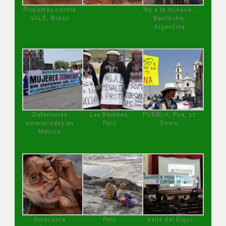
Protestas contra
No a la minería ,
VALE, Brasil
Bariloche,
Argentina
Defensoras
Las Bambas,
PUEBLA, Pue, 27
amenazadas en
Perú
Enero
México
Amazonía
Perú
Valle del Elqui