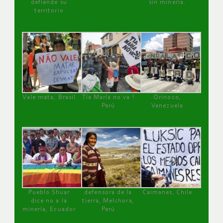
defiende su
sin minería.
territorio
Vale mata, Brasil
Tía María no va !
Orinoco,
Perú
Venezuela
Pueblo Shuar
defensora de la
Caimanes, Chile
dice no a la
tierra, Melchora,
minería, Ecuador
Perú