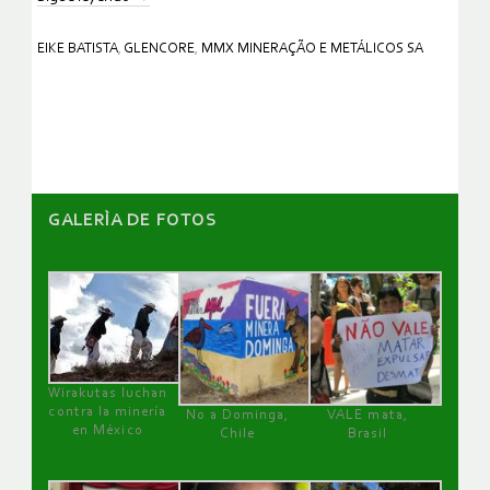
EIKE BATISTA
,
GLENCORE
,
MMX MINERAÇÃO E METÁLICOS SA
GALERÌA DE FOTOS
Wirakutas luchan
contra la minería
No a Dominga,
VALE mata,
en México
Chile
Brasil