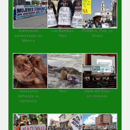
Defensoras
Las Bambas,
PUEBLA, Pue, 27
amenazadas en
Perú
Enero
México
Amazonía
Perú
Valle del Elqui
defiende su
sin minería.
territorio