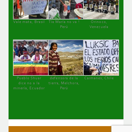
Vale mata, Brasil
Tía María no va !
Orinoco,
Perú
Venezuela
Pueblo Shuar
defensora de la
Caimanes, Chile
dice no a la
tierra, Melchora,
minería, Ecuador
Perú