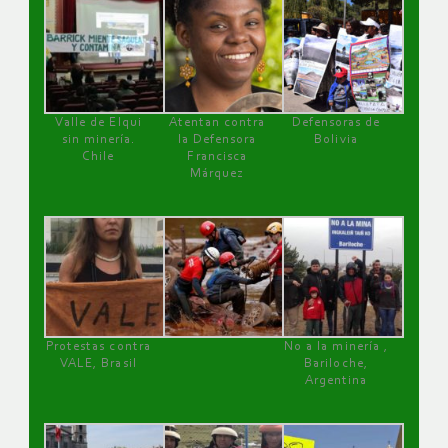
Valle de Elqui
Atentan contra
Defensoras de
sin minería.
la Defensora
Bolivia
Chile
Francisca
Márquez
Protestas contra
No a la minería ,
VALE, Brasil
Bariloche,
Argentina