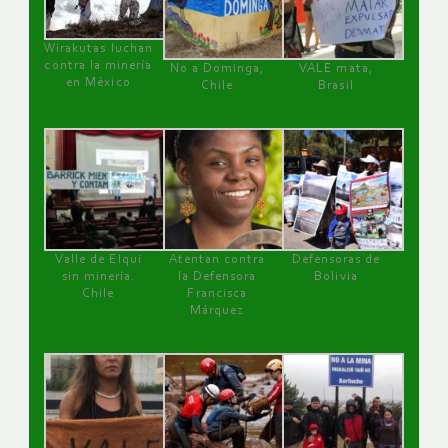
Wirakutas luchan
contra la minería
No a Dominga,
VALE mata,
en México
Chile
Brasil
Valle de Elqui
Atentan contra
Defensoras de
sin minería.
la Defensora
Bolivia
Chile
Francisca
Márquez