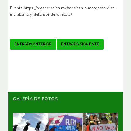
Fuente:https://regeneracion.mx/asesinan-a-margarito-diaz-
marakame-y-defensor-de-wirikuta/
Navegador
ENTRADA ANTERIOR
ENTRADA SIGUIENTE
de
artículos
GALERÌA DE FOTOS