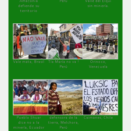
Amazonía
Perú
Valle del Elqui
defiende su
sin minería.
territorio
Vale mata, Brasil
Tía María no va !
Orinoco,
Perú
Venezuela
Pueblo Shuar
defensora de la
Caimanes, Chile
dice no a la
tierra, Melchora,
minería, Ecuador
Perú