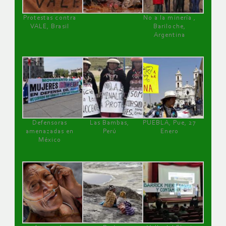
Protestas contra
No a la minería ,
VALE, Brasil
Bariloche,
Argentina
Defensoras
Las Bambas,
PUEBLA, Pue, 27
amenazadas en
Perú
Enero
México