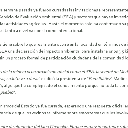
a semana pasada ya fueron cursadas las invitaciones a representante
Servicio de Evaluación Ambiental (SEA) y sectores que hayan investi
las actividades agrícolas. Hasta el momento solo ha confirmado su p
al tanto a nivel nacional como internacional.
ía tiene sobre lo que realmente ocurre en la localidad en términos d
l SEA una
declaración
de impacto ambiental para
instalar
a unos 3,5 k
sin un proceso formal de participación ciudadana de la comunidad l
e la minera ni un organismo oficial como el SEA, la seremi de Medi
ear, cuánto va a durar
” explicó la presidenta de “
Puro Ibáñez
” Marlin
EA,
algo
que ha complejizado el conocimiento porque no toda la comun
 pueblo
”.
anismos del Estado ya fue cursada, esperando una respuesta oficial 
ncia de que los vecinos se informe sobre estos temas que les invo
gente de
alrededor
del lago Chelenko. Porque es muy importante saber