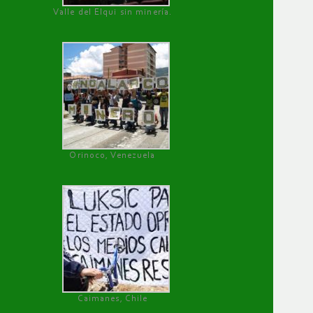
Valle del Elqui sin minería.
Orinoco, Venezuela
Caimanes, Chile