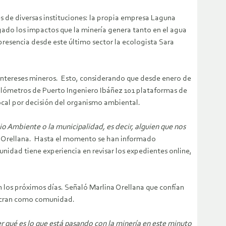
s de diversas instituciones: la propia empresa Laguna
gado los impactos que la minería genera tanto en el agua
resencia desde este último sector la ecologista Sara
e intereses mineros. Esto, considerando que desde enero de
ilómetros de Puerto Ingeniero Ibáñez 101 plataformas de
ocal por decisión del organismo ambiental.
o Ambiente o la municipalidad, es decir,
alguien
que nos
a Orellana. Hasta el momento se han informado
idad tiene experiencia en revisar los expedientes online,
en los próximos
días
. Señaló Marlina Orellana que confían
lucran como comunidad.
 qué es lo que está pasando con la minería en este minuto