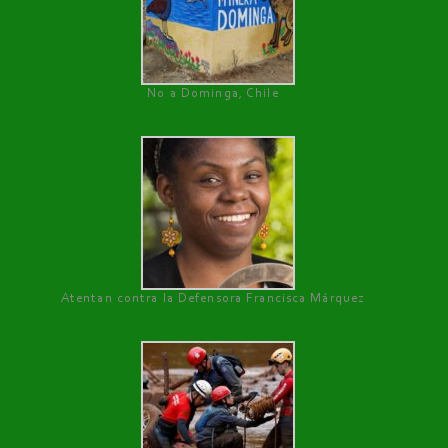
No a Dominga, Chile
Atentan contra la Defensora Francisca Márquez