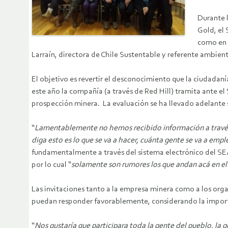
Durante l
Gold, el 
como en
Larraín, directora de Chile Sustentable y referente ambient
El objetivo es revertir el desconocimiento que la ciudadan
este año la
compañía
(a través de Red Hill) tramita ante e
prospección minera. La evaluación se ha llevado adelante 
“
Lamentablemente no hemos recibido información a través d
diga esto es lo que se va a hacer, cuánta gente se va a empl
fundamentalmente a través del sistema electrónico del S
por lo cual “
solamente son rumores los que andan acá en el
Las invitaciones tanto a la empresa minera como a los org
puedan responder favorablemente, considerando la importa
“
Nos gustaría que participara toda la gente del pueblo, la 