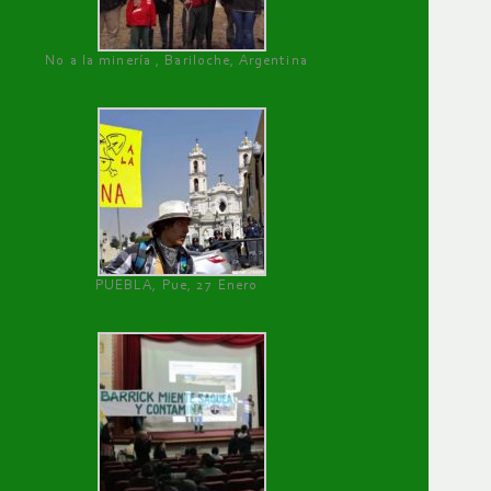
No a la minería , Bariloche, Argentina
PUEBLA, Pue, 27 Enero