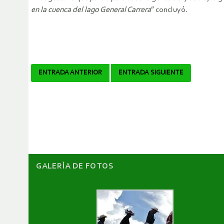
en la cuenca del lago General Carrera
” concluyó.
Navegador
ENTRADA ANTERIOR
ENTRADA SIGUIENTE
de
artículos
GALERÌA DE FOTOS