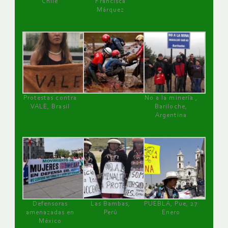
Chile
Francisca
Márquez
Protestas contra
No a la minería ,
VALE, Brasil
Bariloche,
Argentina
Defensoras
Las Bambas,
PUEBLA, Pue, 27
amenazadas en
Perú
Enero
México