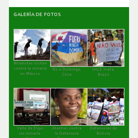
GALERÌA DE FOTOS
Wirakutas luchan
contra la minería
No a Dominga,
VALE mata,
en México
Chile
Brasil
Valle de Elqui
Atentan contra
Defensoras de
sin minería.
la Defensora
Bolivia