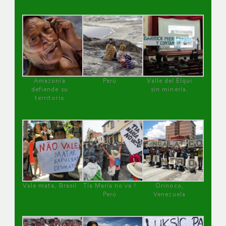
Amazonía
Perú
Valle del Elqui
defiende su
sin minería.
territorio
Vale mata, Brasil
Tía María no va !
Orinoco,
Perú
Venezuela