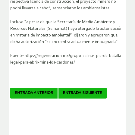
respectiva licencia de construcción, el proyecto minero no
podrá llevarse a cabo”, sentenciaron los ambientalistas.
Incluso “a pesar de que la Secretaría de Medio Ambiente y
Recursos Naturales (Semarnat) haya otorgado la autorización
en materia de impacto ambiental”, dijeron y agregaron que
dicha autorización “se encuentra actualmente impugnada”.
Fuente:https://regeneracion.mx/grupo-salinas-pierde-batalla-
legal-para-abrir-mina-los-cardones/
Navegador
ENTRADA ANTERIOR
ENTRADA SIGUIENTE
de
artículos