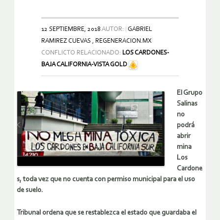
12 SEPTIEMBRE, 2018
AUTOR:
GABRIEL
RAMIREZ CUEVAS , REGENERACION.MX
CONFLICTO RELACIONADO:
LOS CARDONES-
BAJA CALIFORNIA-VISTA GOLD
El Grupo
Salinas
no
podrá
abrir
mina
Los
Cardone
s, toda vez que no cuenta con permiso municipal para el uso
de suelo.
Tribunal ordena que se restablezca el estado que guardaba el