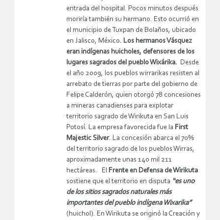
entrada del hospital. Pocos minutos después
moriría también su hermano. Esto ocurrió en
el municipio de Tuxpan de Bolaños, ubicado
en Jalisco, México.
Los hermanos Vásquez
eran indígenas huicholes, defensores de los
lugares sagrados del pueblo Wixárika.
Desde
el año 2009, los pueblos wirrarikas resisten al
arrebato de tierras por parte del gobierno de
Felipe Calderón, quien otorgó 78 concesiones
a mineras canadienses para explotar
territorio sagrado de Wirikuta en San Luis
Potosí. La empresa favorecida fue la
First
Majestic Silver
. La concesión abarca el 70%
del territorio sagrado de los pueblos Wirras,
aproximadamente unas 140 mil 211
hectáreas. El
Frente en Defensa de Wirikuta
sostiene que el territorio en disputa
“es uno
de los sitios sagrados naturales más
importantes del pueblo indígena Wixarika”
(huichol). En Wirikuta se originó la Creación y