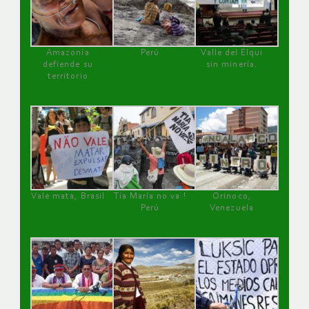
Amazonía
Perú
Valle del Elqui
defiende su
sin minería.
territorio
Vale mata, Brasil
Tía María no va !
Orinoco,
Perú
Venezuela