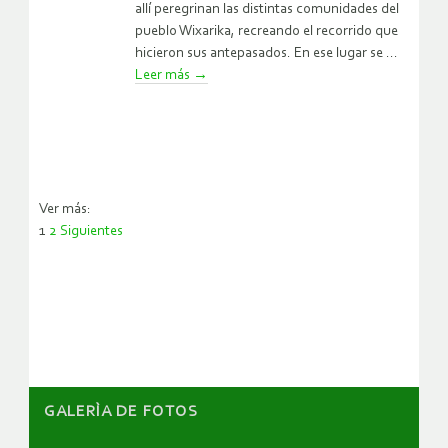
allí peregrinan las distintas comunidades del
pueblo Wixarika, recreando el recorrido que
hicieron sus antepasados. En ese lugar se ...
Leer más
→
Ver más:
1
2
Siguientes
Paginación
de
entradas
GALERÌA DE FOTOS