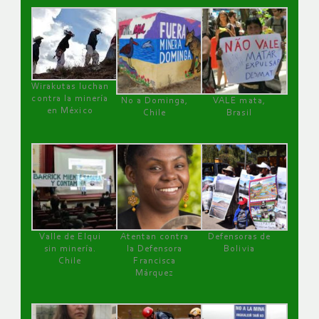
Wirakutas luchan
contra la minería
No a Dominga,
VALE mata,
en México
Chile
Brasil
Valle de Elqui
Atentan contra
Defensoras de
sin minería.
la Defensora
Bolivia
Chile
Francisca
Márquez