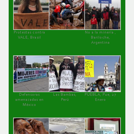
Protestas contra
No a la minería ,
VALE, Brasil
Bariloche,
Argentina
Defensoras
Las Bambas,
PUEBLA, Pue, 27
amenazadas en
Perú
Enero
México