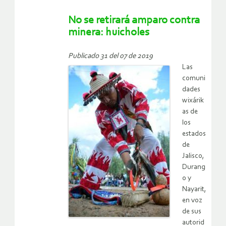
No se retirará amparo contra
minera: huicholes
Publicado 31 del 07 de 2019
Las
comuni
dades
wixárik
as de
los
estados
de
Jalisco,
Durang
o y
Nayarit,
en voz
de sus
autorid