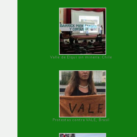
Valle de Elqui sin minería. Chile
Protestas contra VALE, Brasil