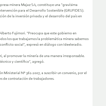
empresa minera Majaz SA, constituye una "gravísima
ntervención para el Desarrollo Sostenible (GRUFIDES).
n de la inversión privada y el desarrollo del país en
 Alberto Fujimori. "Preocupa que este gobierno en
e todos los que trabajamos la problemática minera sabemos
onflicto social", expresó en diálogo con Ideeleradio.
ri, al promover la minería de una manera irresponsable.
écnico y científico", agregó.
 Ministerial Nº 361-2007, a suscribir un convenio, por el
nes de contratación de trabajadores.