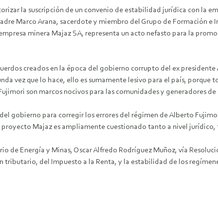
orizar la suscripción de un convenio de estabilidad jurídica con la 
l padre Marco Arana, sacerdote y miembro del Grupo de Formación e I
 empresa minera Majaz SA, representa un acto nefasto para la promoció
cuerdos creados en la época del gobierno corrupto del ex presidente
gunda vez que lo hace, ello es sumamente lesivo para el país, porqu
o Fujimori son marcos nocivos para las comunidades y generadores de c
 del gobierno para corregir los errores del régimen de Alberto Fujimo
l proyecto Majaz es ampliamente cuestionado tanto a nivel jurídico, t
io de Energía y Minas, Oscar Alfredo Rodríguez Muñoz, vía Resolución
 tributario, del Impuesto a la Renta, y la estabilidad de los regíme