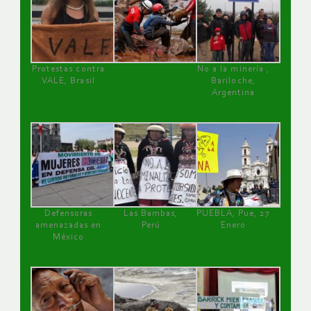
Protestas contra
No a la minería ,
VALE, Brasil
Bariloche,
Argentina
Defensoras
Las Bambas,
PUEBLA, Pue, 27
amenazadas en
Perú
Enero
México