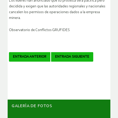
Los líderes han anunciado que su protesta será pacífica pero
decidida y exigen que las autoridades regionales y nacionales
cancelen los permisos de operaciones dados a la empresa
minera.
Observatorio de Conflictos GRUFIDES
Navegador
ENTRADA ANTERIOR
ENTRADA SIGUIENTE
de
artículos
GALERÌA DE FOTOS