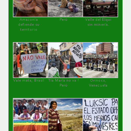
Amazonía
Perú
Valle del Elqui
defiende su
sin minería.
territorio
Vale mata, Brasil
Tía María no va !
Orinoco,
Perú
Venezuela