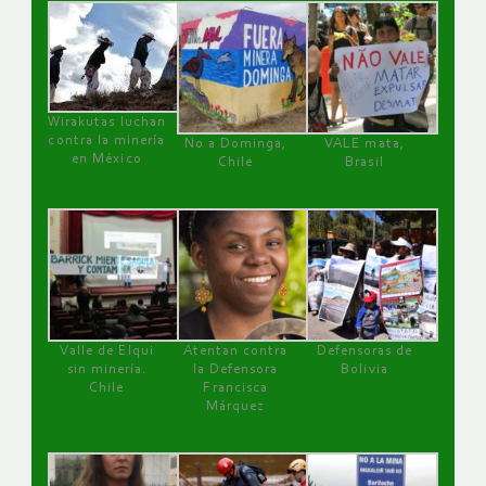
Wirakutas luchan
contra la minería
No a Dominga,
VALE mata,
en México
Chile
Brasil
Valle de Elqui
Atentan contra
Defensoras de
sin minería.
la Defensora
Bolivia
Chile
Francisca
Márquez