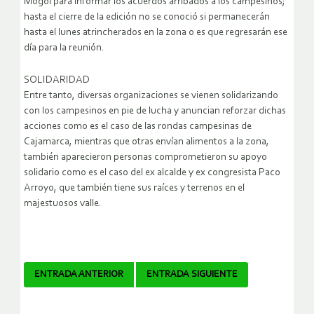
Mogol para informar los acuerdos arribados a los campesinos;
hasta el cierre de la edición no se conoció si permanecerán
hasta el lunes atrincherados en la zona o es que regresarán ese
día para la reunión.
SOLIDARIDAD
Entre tanto, diversas organizaciones se vienen solidarizando
con los campesinos en pie de lucha y anuncian reforzar dichas
acciones como es el caso de las rondas campesinas de
Cajamarca, mientras que otras envían alimentos a la zona,
también aparecieron personas comprometieron su apoyo
solidario como es el caso del ex alcalde y ex congresista Paco
Arroyo, que también tiene sus raíces y terrenos en el
majestuosos valle.
Navegador
ENTRADA ANTERIOR
ENTRADA SIGUIENTE
de