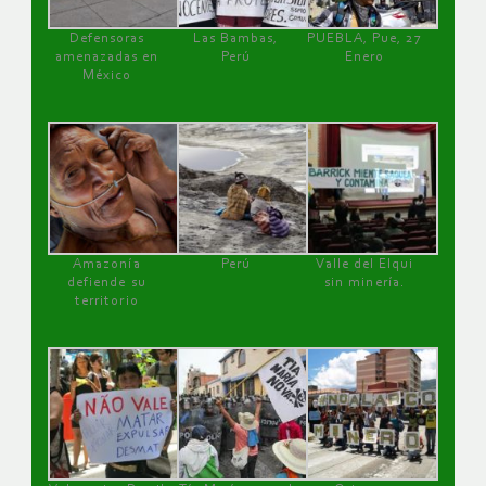
Defensoras
Las Bambas,
PUEBLA, Pue, 27
amenazadas en
Perú
Enero
México
Amazonía
Perú
Valle del Elqui
defiende su
sin minería.
territorio