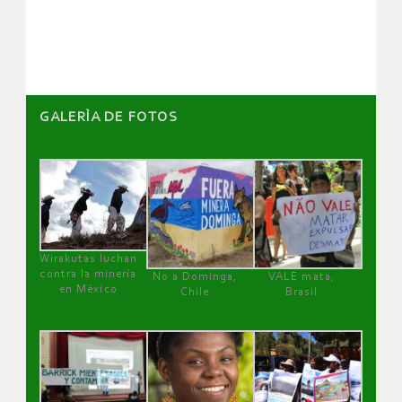
artículos
GALERÌA DE FOTOS
Wirakutas luchan
contra la minería
No a Dominga,
VALE mata,
en México
Chile
Brasil