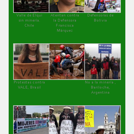
Valle de Elqui
Atentan contra
Defensoras de
sin minería.
la Defensora
Bolivia
Chile
Francisca
Márquez
Protestas contra
No a la minería ,
VALE, Brasil
Bariloche,
Argentina