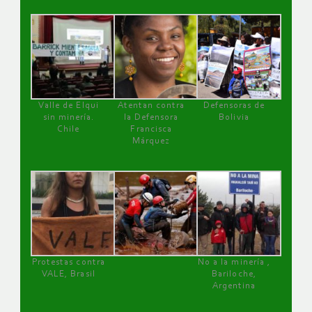
Valle de Elqui
Atentan contra
Defensoras de
sin minería.
la Defensora
Bolivia
Chile
Francisca
Márquez
Protestas contra
No a la minería ,
VALE, Brasil
Bariloche,
Argentina