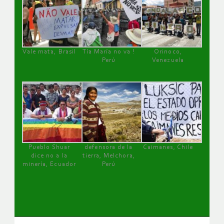
Vale mata, Brasil
Tía María no va !
Orinoco,
Perú
Venezuela
Pueblo Shuar
defensora de la
Caimanes, Chile
dice no a la
tierra, Melchora,
minería, Ecuador
Perú