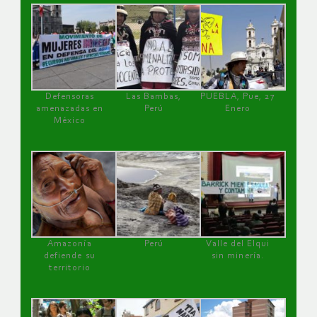
Defensoras
Las Bambas,
PUEBLA, Pue, 27
amenazadas en
Perú
Enero
México
Amazonía
Perú
Valle del Elqui
defiende su
sin minería.
territorio