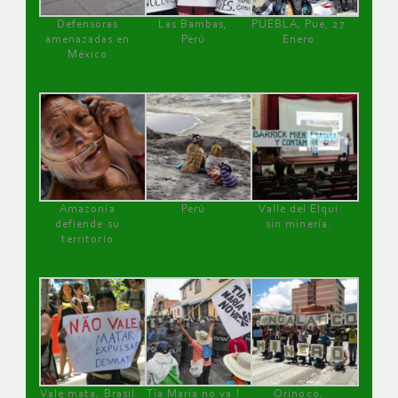
Defensoras
Las Bambas,
PUEBLA, Pue, 27
amenazadas en
Perú
Enero
México
Amazonía
Perú
Valle del Elqui
defiende su
sin minería.
territorio
Vale mata, Brasil
Tía María no va !
Orinoco,