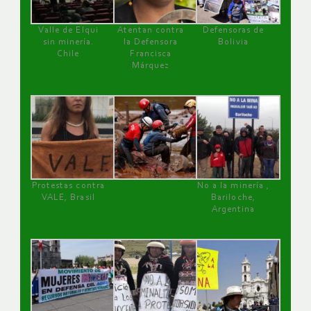
Valle de Elqui
Atentan contra
Defensoras de
sin minería.
la Defensora
Bolivia
Chile
Francisca
Márquez
Protestas contra
No a la minería ,
VALE, Brasil
Bariloche,
Argentina