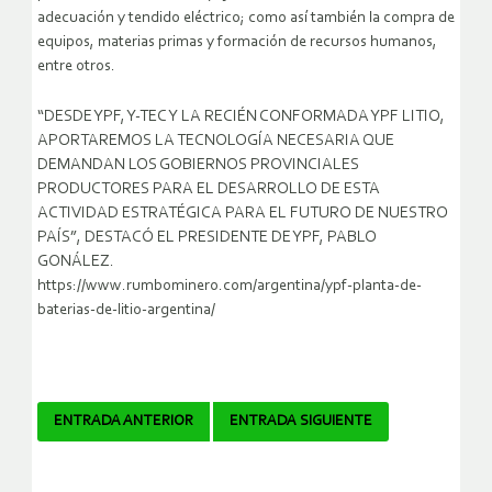
adecuación y tendido eléctrico; como así también la compra de
equipos, materias primas y formación de recursos humanos,
entre otros.
“DESDE YPF, Y-TEC Y LA RECIÉN CONFORMADA YPF LITIO,
APORTAREMOS LA TECNOLOGÍA NECESARIA QUE
DEMANDAN LOS GOBIERNOS PROVINCIALES
PRODUCTORES PARA EL DESARROLLO DE ESTA
ACTIVIDAD ESTRATÉGICA PARA EL FUTURO DE NUESTRO
PAÍS”, DESTACÓ EL PRESIDENTE DE YPF, PABLO
GONÁLEZ.
https://www.rumbominero.com/argentina/ypf-planta-de-
baterias-de-litio-argentina/
Navegador
ENTRADA ANTERIOR
ENTRADA SIGUIENTE
de