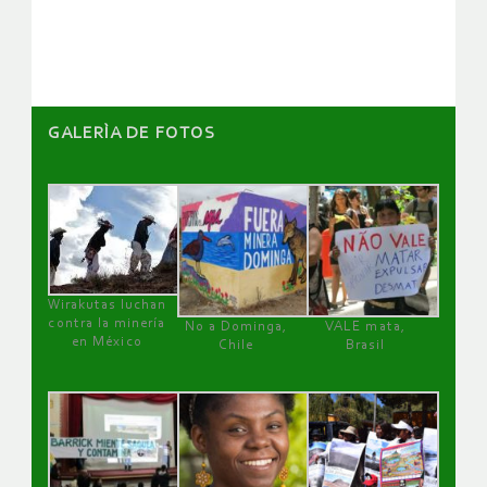
artículos
GALERÌA DE FOTOS
Wirakutas luchan
contra la minería
No a Dominga,
VALE mata,
en México
Chile
Brasil