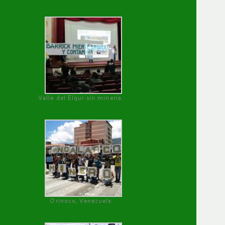
Valle del Elqui sin minería.
Orinoco, Venezuela