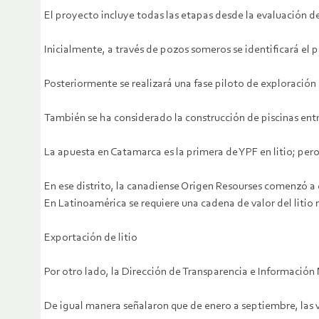
El proyecto incluye todas las etapas desde la evaluación de
Inicialmente, a través de pozos someros se identificará el 
Posteriormente se realizará una fase piloto de exploración
También se ha considerado la construcción de piscinas en
La apuesta en Catamarca es la primera de YPF en litio; per
En ese distrito, la canadiense Origen Resourses comenzó a 
En Latinoamérica se requiere una cadena de valor del litio 
Exportación de litio
Por otro lado, la Dirección de Transparencia e Información
De igual manera señalaron que de enero a septiembre, las 