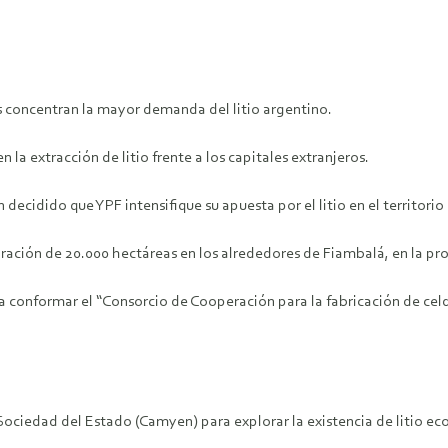
s concentran la mayor demanda del litio argentino.
 la extracción de litio frente a los capitales extranjeros.
ecidido que YPF intensifique su apuesta por el litio en el territorio
loración de 20.000 hectáreas en los alrededores de Fiambalá, en la p
a conformar el “Consorcio de Cooperación para la fabricación de celda
ociedad del Estado (Camyen) para explorar la existencia de litio e