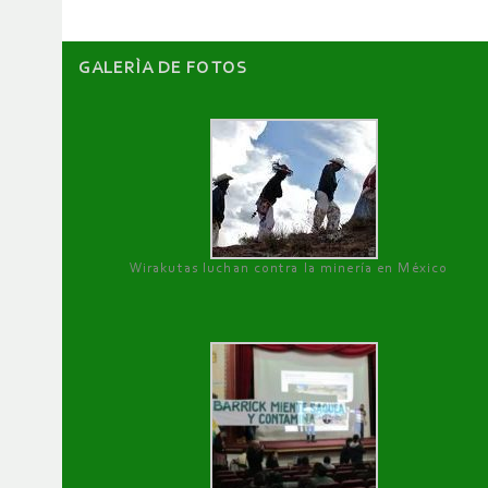
GALERÌA DE FOTOS
Wirakutas luchan contra la minería en México