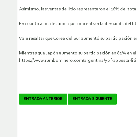
Asimismo, las ventas de litio representaron el 16% del tota
En cuanto a los destinos que concentran la demanda del lit
Vale resaltar que Corea del Sur aumentó su participación 
Mientras que Japón aumentó su participación en 82% en e
https://www.rumbominero.com/argentina/ypf-apuesta-liti
Navegador
ENTRADA ANTERIOR
ENTRADA SIGUIENTE
de
artículos