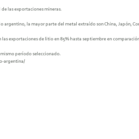
l de las exportaciones mineras.
io argentino, la mayor parte del metal extraído son China, Japón, Co
en las exportaciones de litio en 85% hasta septiembre en comparació
l mismo período seleccionado.
o-argentina/