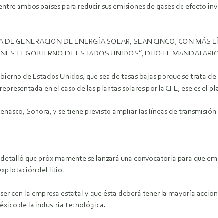
ntre ambos países para reducir sus emisiones de gases de efecto inv
DE GENERACIÓN DE ENERGÍA SOLAR, SEAN CINCO, CON MÁS LÍN
NES EL GOBIERNO DE ESTADOS UNIDOS”, DIJO EL MANDATARI
gobierno de Estados Unidos, que sea de tasas bajas porque se trata de
representada en el caso de las plantas solares por la CFE, ese es el p
eñasco, Sonora, y se tiene previsto ampliar las líneas de transmisió
no detalló que próximamente se lanzará una convocatoria para que em
xplotación del litio.
 con la empresa estatal y que ésta deberá tener la mayoría accionari
xico de la industria tecnológica.