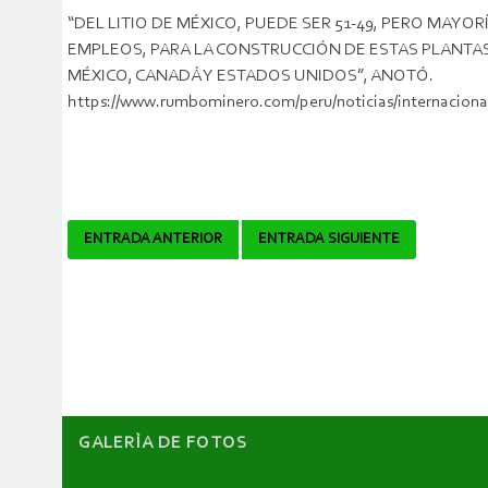
“DEL LITIO DE MÉXICO, PUEDE SER 51-49, PERO MAYO
EMPLEOS, PARA LA CONSTRUCCIÓN DE ESTAS PLANTA
MÉXICO, CANADÁ Y ESTADOS UNIDOS”, ANOTÓ.
https://www.rumbominero.com/peru/noticias/internacional
Navegador
ENTRADA ANTERIOR
ENTRADA SIGUIENTE
de
artículos
GALERÌA DE FOTOS