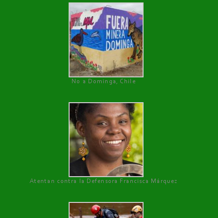
No a Dominga, Chile
Atentan contra la Defensora Francisca Márquez