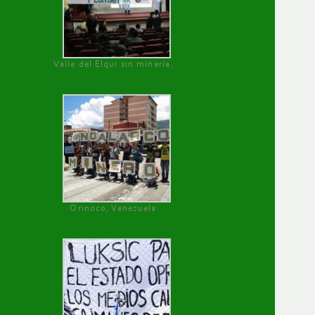
Valle del Elqui sin minería.
Orinoco, Venezuela