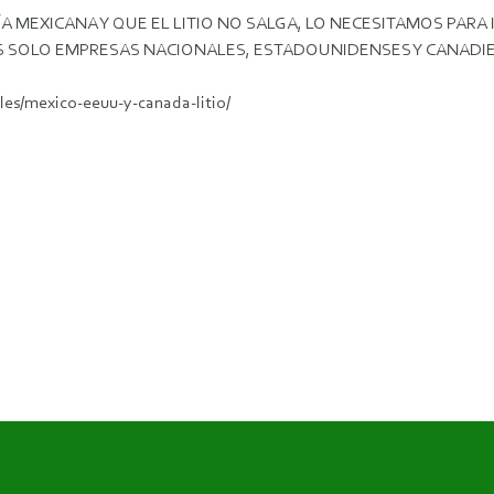
RÍA MEXICANA Y QUE EL LITIO NO SALGA, LO NECESITAMOS PARA
S SOLO EMPRESAS NACIONALES, ESTADOUNIDENSES Y CANADIEN
es/mexico-eeuu-y-canada-litio/