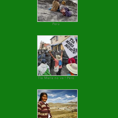
Perú
Tía María no va ! Perú