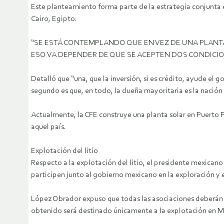
Este planteamiento forma parte de la estrategia conjunta e
Cairo, Egipto.
“SE ESTÁ CONTEMPLANDO QUE EN VEZ DE UNA PLANTA 
ESO VA DEPENDER DE QUE SE ACEPTEN DOS CONDICIO
Detalló que “una, que la inversión, si es crédito, ayude el 
segundo es que, en todo, la dueña mayoritaria es la nación 
Actualmente, la CFE construye una planta solar en Puerto P
aquel país.
Explotación del litio
Respecto a la explotación del litio, el presidente mexica
participen junto al gobierno mexicano en la exploración y e
López Obrador expuso que todas las asociaciones deberán ser
obtenido será destinado únicamente a la explotación en Mé