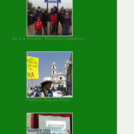
No a la minería , Bariloche, Argentina
PUEBLA, Pue, 27 Enero