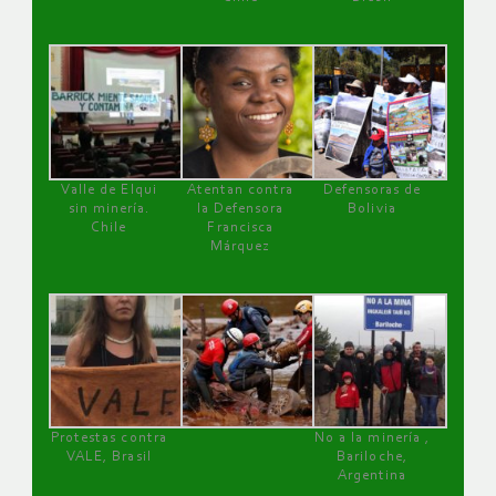
Valle de Elqui
Atentan contra
Defensoras de
sin minería.
la Defensora
Bolivia
Chile
Francisca
Márquez
Protestas contra
No a la minería ,
VALE, Brasil
Bariloche,
Argentina