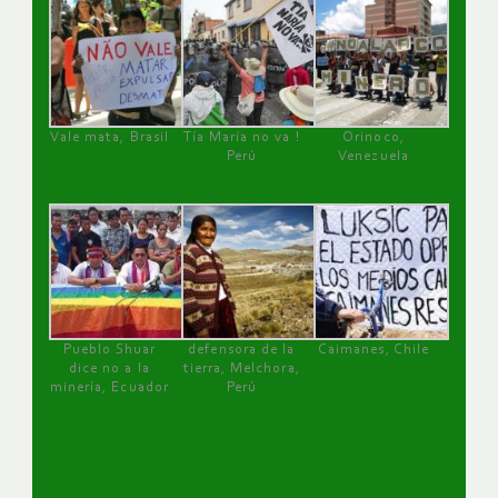
Vale mata, Brasil
Tía María no va !
Orinoco,
Perú
Venezuela
Pueblo Shuar
defensora de la
Caimanes, Chile
dice no a la
tierra, Melchora,
minería, Ecuador
Perú