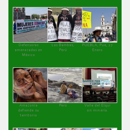
Defensoras
Las Bambas,
PUEBLA, Pue, 27
amenazadas en
Perú
Enero
México
Amazonía
Perú
Valle del Elqui
defiende su
sin minería.
territorio