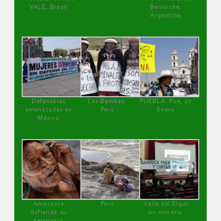
VALE, Brasil
Bariloche,
Argentina
Defensoras
Las Bambas,
PUEBLA, Pue, 27
amenazadas en
Perú
Enero
México
Amazonía
Perú
Valle del Elqui
defiende su
sin minería.
territorio