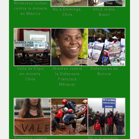
Wirakutas luchan
contra la minería
No a Dominga,
VALE mata,
en México
Chile
Brasil
Valle de Elqui
Atentan contra
Defensoras de
sin minería.
la Defensora
Bolivia
Chile
Francisca
Márquez
Protestas contra
No a la minería ,