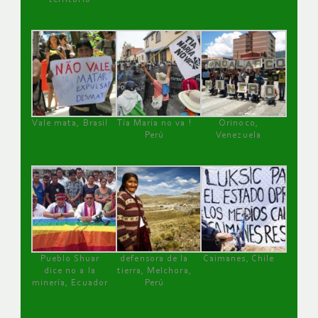
Vale mata, Brasil
Tía María no va !
Orinoco,
Perú
Venezuela
Pueblo Shuar
defensora de la
Caimanes, Chile
dice no a la
tierra, Melchora,
minería, Ecuador
Perú