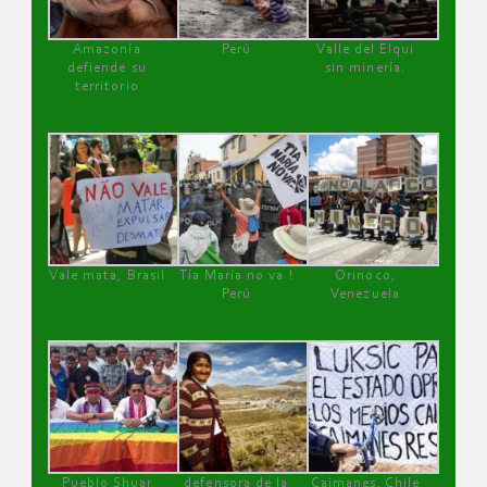
Amazonía
Perú
Valle del Elqui
defiende su
sin minería.
territorio
Vale mata, Brasil
Tía María no va !
Orinoco,
Perú
Venezuela
Pueblo Shuar
defensora de la
Caimanes, Chile