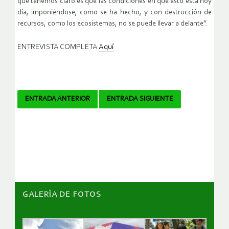
que tenemos claro es que las condiciones en que esto esta hoy
día, imponiéndose, como se ha hecho, y con destrucción de
recursos, como los ecosistemas, no se puede llevar a delante”.
ENTREVISTA COMPLETA
Aquí
Navegador
ENTRADA ANTERIOR
ENTRADA SIGUIENTE
de
artículos
GALERÌA DE FOTOS