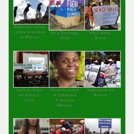
Wirakutas luchan
contra la minería
No a Dominga,
VALE mata,
en México
Chile
Brasil
Valle de Elqui
Atentan contra
Defensoras de
sin minería.
la Defensora
Bolivia
Chile
Francisca
Márquez