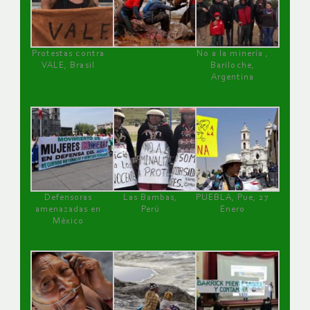
Protestas contra
No a la minería ,
VALE, Brasil
Bariloche,
Argentina
Defensoras
Las Bambas,
PUEBLA, Pue, 27
amenazadas en
Perú
Enero
México