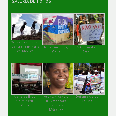
GALERÌA DE FOTOS
Wirakutas luchan
contra la minería
No a Dominga,
VALE mata,
en México
Chile
Brasil
Valle de Elqui
Atentan contra
Defensoras de
sin minería.
la Defensora
Bolivia
Chile
Francisca
Márquez