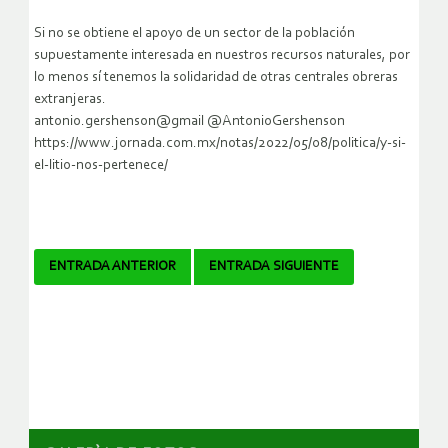
Si no se obtiene el apoyo de un sector de la población
supuestamente interesada en nuestros recursos naturales, por
lo menos sí tenemos la solidaridad de otras centrales obreras
extranjeras.
antonio.gershenson@gmail @AntonioGershenson
https://www.jornada.com.mx/notas/2022/05/08/politica/y-si-
el-litio-nos-pertenece/
Navegador
ENTRADA ANTERIOR
ENTRADA SIGUIENTE
de
artículos