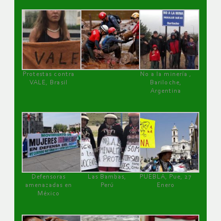
Protestas contra
No a la minería ,
VALE, Brasil
Bariloche,
Argentina
Defensoras
Las Bambas,
PUEBLA, Pue, 27
amenazadas en
Perú
Enero
México