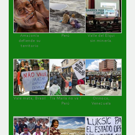
Amazonía
Perú
Valle del Elqui
defiende su
sin minería.
territorio
Vale mata, Brasil
Tía María no va !
Orinoco,
Perú
Venezuela