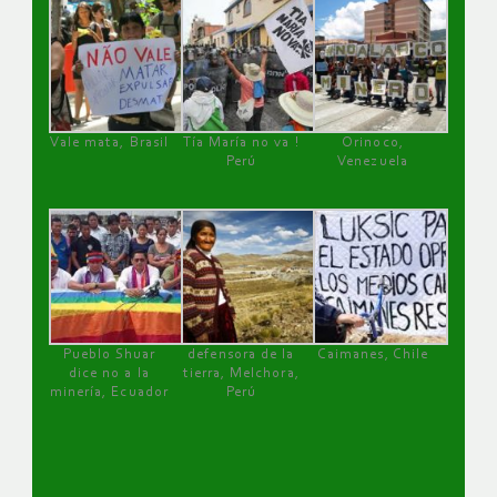
Vale mata, Brasil
Tía María no va !
Orinoco,
Perú
Venezuela
Pueblo Shuar
defensora de la
Caimanes, Chile
dice no a la
tierra, Melchora,
minería, Ecuador
Perú