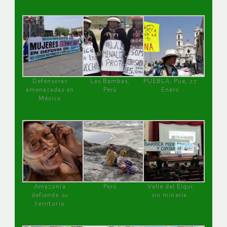
Defensoras
Las Bambas,
PUEBLA, Pue, 27
amenazadas en
Perú
Enero
México
Amazonía
Perú
Valle del Elqui
defiende su
sin minería.
territorio