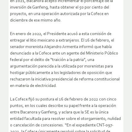
en 2021, Bacanora aceptó incrementar el porcentaje de la
inversión de Ganfeng, hasta obtener el 50 por ciento del
proyecto, en una operación autorizada por la Cofece en
diciembre de ese mismo año.
En enero de 2022, el Presidente acusó a esta comisión de
entregar el litio mexicano a extranjeros. El 16 de febrero, el
senador morenista Alejandro Armenta informó que había
denunciado a la Cofece ante un agente del Ministerio Público
federal por el delito de “traición a la patria”, una
argumentación parecida a la utilizada por morenistas para
hostigar públicamente a los legisladores de oposición que
rechazaron la iniciativa presidencial de reforma constitucional
en materia de electricidad.
La Cofece fijó su postura el 16 de febrero de 2022 con cinco
puntos, en los cuales describe su papel frente a la operación
entre Bacanora y Ganfeng, y aclara que la SE es la única
entidad facultada para resolver sobre el otorgamiento, nulidad
o cancelación de concesiones. “En el expediente CNT-097-
2021, la Cofece únicamente resolvió sobre la solicitud de