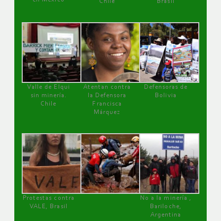
Chile
Brasil
Valle de Elqui
Atentan contra
Defensoras de
sin minería.
la Defensora
Bolivia
Chile
Francisca
Márquez
Protestas contra
No a la minería ,
VALE, Brasil
Bariloche,
Argentina