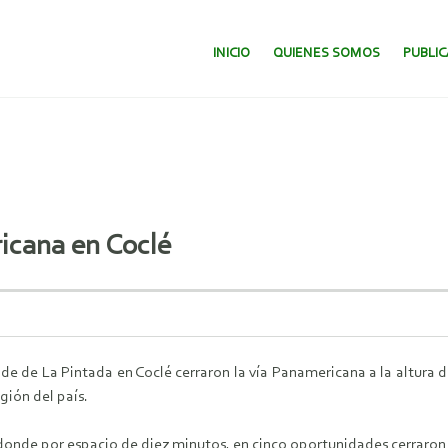
SALTAR AL CONTENIDO.
INICIO
QUIENES SOMOS
PUBLI
icana en Coclé
de de La Pintada en Coclé cerraron la vía Panamericana a la altura d
gión del país.
onde por espacio de diez minutos, en cinco oportunidades cerraron l