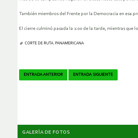
También miembros del Frente por la Democracia en esa provi
El cierre culminó pasada la 1:00 de la tarde, mientras que l
CORTE DE RUTA
,
PANAMERICANA
Navegador
ENTRADA ANTERIOR
ENTRADA SIGUIENTE
de
artículos
GALERÌA DE FOTOS