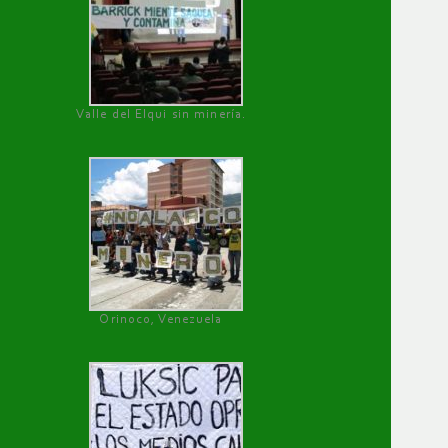
Valle del Elqui sin minería.
Orinoco, Venezuela