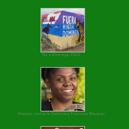
No a Dominga, Chile
Atentan contra la Defensora Francisca Márquez