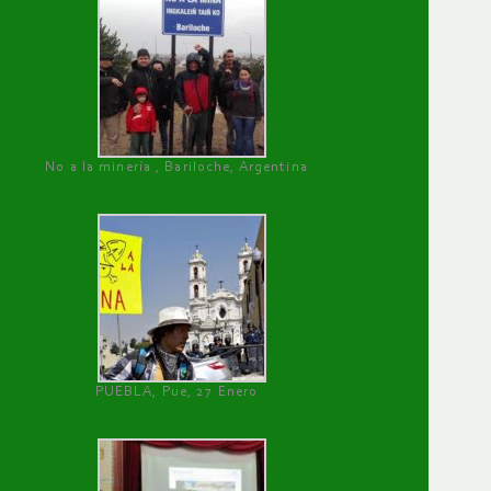
No a la minería , Bariloche, Argentina
PUEBLA, Pue, 27 Enero