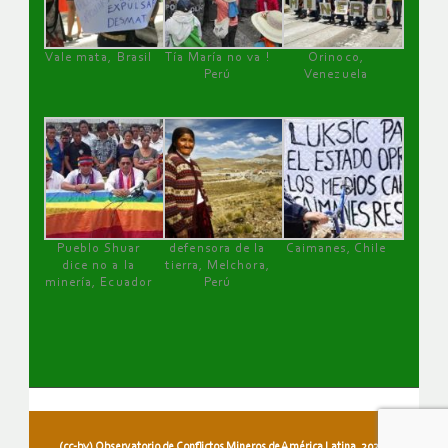
Vale mata, Brasil
Tía María no va !
Orinoco,
Perú
Venezuela
Pueblo Shuar
defensora de la
Caimanes, Chile
dice no a la
tierra, Melchora,
minería, Ecuador
Perú
(cc-by) Observatorio de Conflictos Mineros de América Latina, 2026