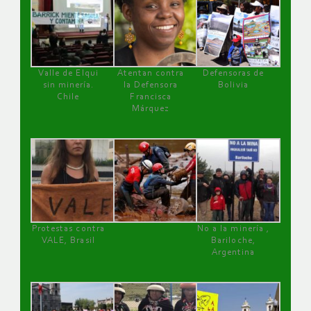
Valle de Elqui
Atentan contra
Defensoras de
sin minería.
la Defensora
Bolivia
Chile
Francisca
Márquez
Protestas contra
No a la minería ,
VALE, Brasil
Bariloche,
Argentina