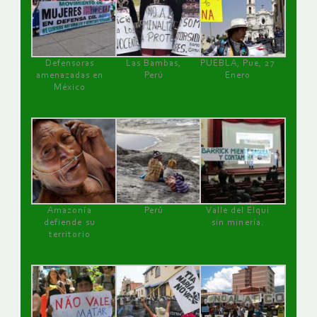
Defensoras
Las Bambas,
PUEBLA, Pue, 27
amenazadas en
Perú
Enero
México
Amazonía
Perú
Valle del Elqui
defiende su
sin minería.
territorio