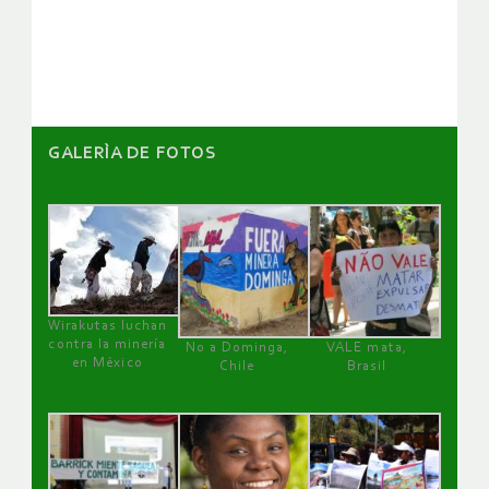
de
artículos
GALERÌA DE FOTOS
Wirakutas luchan
contra la minería
No a Dominga,
VALE mata,
en México
Chile
Brasil