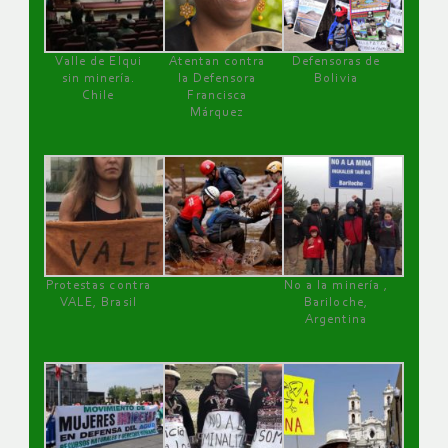
Valle de Elqui
Atentan contra
Defensoras de
sin minería.
la Defensora
Bolivia
Chile
Francisca
Márquez
Protestas contra
No a la minería ,
VALE, Brasil
Bariloche,
Argentina