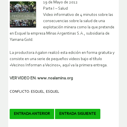
19 de Mayo de 2012
Parte I – Salud
Video informativo de 4 minutos sobre las
consecuencias sobre la salud de una
explotación minera como la que pretende
en Esquel la empresa Minas Argentinas S.A., subsidiaria de
Yamana Gold.
La productora Agalon realizó esta edición en forma gratuita y
consiste en una serie de pequeños videos bajo el título
«Vecinos Informan a Vecinos», aquí va la primera entrega.
VER VIDEO EN: www.noalamina.org
CONFLICTO: ESQUEL
,
ESQUEL
Navegador
ENTRADA ANTERIOR
ENTRADA SIGUIENTE