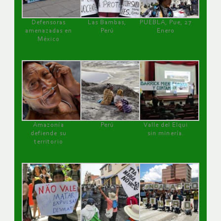
Defensoras
Las Bambas,
PUEBLA, Pue, 27
amenazadas en
Perú
Enero
México
Amazonía
Perú
Valle del Elqui
defiende su
sin minería.
territorio