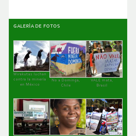
GALERÌA DE FOTOS
Wirakutas luchan
contra la minería
No a Dominga,
VALE mata,
en México
Chile
Brasil