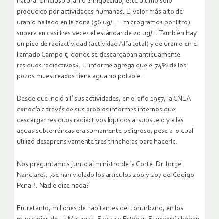
natural e incluso uranio enriquecido, este último solo
producido por actividades humanas. El valor más alto de
uranio hallado en la zona (56 ug/L = microgramos por litro)
supera en casi tres veces el estándar de 20 ug/L. También hay
un pico de radiactividad (actividad Alfa total) y de uranio en el
llamado Campo 5, donde se descargaban antiguamente
residuos radiactivos». El informe agrega que el 74% de los
pozos muestreados tiene agua no potable.
Desde que inció allí sus actividades, en el año 1957, la CNEA
conocía a través de sus propios informes internos que
descargar residuos radiactivos líquidos al subsuelo y a las
aguas subterráneas era sumamente peligroso, pese a lo cual
utilizó desaprensivamente tres trincheras para hacerlo.
Nos preguntamos junto al ministro de la Corte, Dr Jorge
Nanclares, ¿se han violado los artículos 200 y 207 del Código
Penal?. Nadie dice nada?
Entretanto, millones de habitantes del conurbano, en los