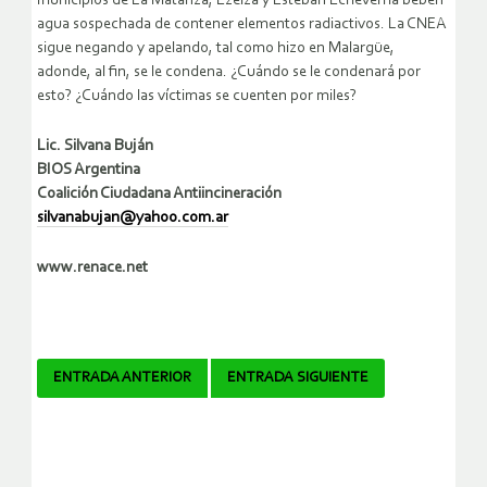
municipios de La Matanza, Ezeiza y Esteban Echeverría beben
agua sospechada de contener elementos radiactivos. La CNEA
sigue negando y apelando, tal como hizo en Malargüe,
adonde, al fin, se le condena. ¿Cuándo se le condenará por
esto? ¿Cuándo las víctimas se cuenten por miles?
Lic. Silvana Buján
BIOS Argentina
Coalición Ciudadana Antiincineración
silvanabujan@yahoo.com.ar
www.renace.net
Navegador
ENTRADA ANTERIOR
ENTRADA SIGUIENTE
de
artículos