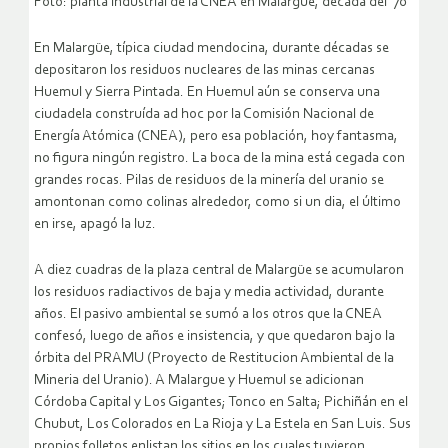
Foto: planta industrial de la CNEA en Malargue, década del ’70
En Malargüe, típica ciudad mendocina, durante décadas se
depositaron los residuos nucleares de las minas cercanas
Huemul y Sierra Pintada. En Huemul aún se conserva una
ciudadela construída ad hoc por la Comisión Nacional de
Energía Atómica (CNEA), pero esa población, hoy fantasma,
no figura ningún registro. La boca de la mina está cegada con
grandes rocas. Pilas de residuos de la minería del uranio se
amontonan como colinas alrededor, como si un dia, el último
en irse, apagó la luz.
A diez cuadras de la plaza central de Malargüe se acumularon
los residuos radiactivos de baja y media actividad, durante
años. El pasivo ambiental se sumó a los otros que la CNEA
confesó, luego de años e insistencia, y que quedaron bajo la
órbita del PRAMU (Proyecto de Restitucion Ambiental de la
Mineria del Uranio). A Malargue y Huemul se adicionan
Córdoba Capital y Los Gigantes; Tonco en Salta; Pichiñán en el
Chubut, Los Colorados en La Rioja y La Estela en San Luis. Sus
propios folletos enlistan los sitios en los cuales tuvieron