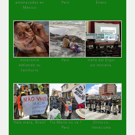
amenazadas en
Perú
Enero
México
Amazonía
Perú
Valle del Elqui
defiende su
sin minería.
territorio
Vale mata, Brasil
Tía María no va !
Orinoco,
Perú
Venezuela