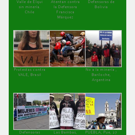
Valle de Elqui
Atentan contra
Defensoras de
sin minería.
la Defensora
Bolivia
Chile
Francisca
Márquez
Protestas contra
No a la minería ,
VALE, Brasil
Bariloche,
Argentina
Defensoras
Las Bambas,
PUEBLA, Pue, 27