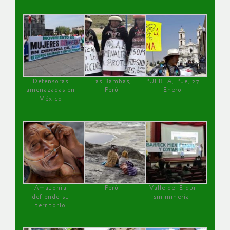
Defensoras
Las Bambas,
PUEBLA, Pue, 27
amenazadas en
Perú
Enero
México
Amazonía
Perú
Valle del Elqui
defiende su
sin minería.
territorio