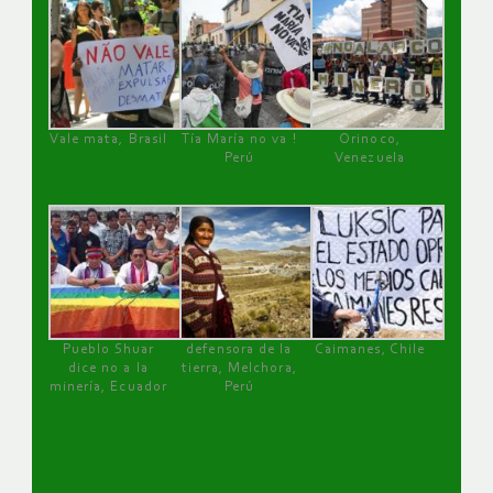
Vale mata, Brasil
Tía María no va !
Orinoco,
Perú
Venezuela
Pueblo Shuar
defensora de la
Caimanes, Chile
dice no a la
tierra, Melchora,
minería, Ecuador
Perú