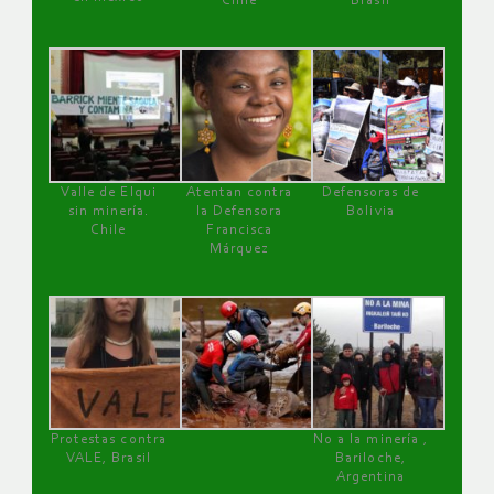
Chile
Brasil
Valle de Elqui
Atentan contra
Defensoras de
sin minería.
la Defensora
Bolivia
Chile
Francisca
Márquez
Protestas contra
No a la minería ,
VALE, Brasil
Bariloche,
Argentina