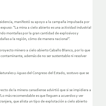
esidencia, manifestó su apoyo a la campaña impulsada por
xpuso: “La mina a cielo abierto es una actividad industrial
ndo montañas por la gran cantidad de explosivos y
edañas a la región, cómo de manera nacional”.
proyecto minero a cielo abierto Caballo Blanco, por lo que
 contaminante, además de no ser sustentable ni resolver
Naturales y Aguas del Congreso del Estado, sostuvo que se
yecto de la minera canadiense advirtió que si se impidiera a
 “Lo más recomendable es que lleguen a acuerdos y ver
anjera, que alista un tipo de explotación a cielo abierto