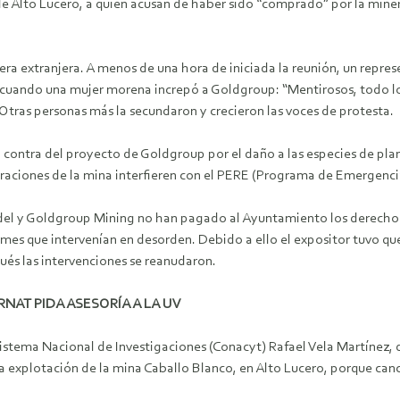
e Alto Lucero, a quien acusan de haber sido “comprado” por la miner
era extranjera. A menos de una hora de iniciada la reunión, un repr
 cuando una mujer morena increpó a Goldgroup: “Mentirosos, todo lo
Otras personas más la secundaron y crecieron las voces de protesta.
contra del proyecto de Goldgroup por el daño a las especies de pla
raciones de la mina interfieren con el PERE (Programa de Emergenci
ardel y Goldgroup Mining no han pagado al Ayuntamiento los derechos
mes que intervenían en desorden. Debido a ello el expositor tuvo qu
ués las intervenciones se reanudaron.
NAT PIDA ASESORÍA A LA UV
Sistema Nacional de Investigaciones (Conacyt) Rafael Vela Martínez, 
 la explotación de la mina Caballo Blanco, en Alto Lucero, porque c