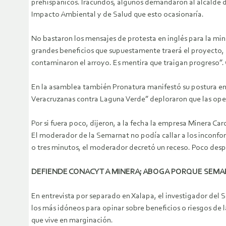
prehispánicos. Iracundos, algunos demandaron al alcalde d
Impacto Ambiental y de Salud que esto ocasionaría.
No bastaron los mensajes de protesta en inglés para la min
grandes beneficios que supuestamente traerá el proyecto,
contaminaron el arroyo. Es mentira que traigan progreso”. 
En la asamblea también Pronatura manifestó su postura en 
Veracruzanas contra Laguna Verde” deploraron que las ope
Por si fuera poco, dijeron, a la fecha la empresa Minera C
El moderador de la Semarnat no podía callar a los inconfor
o tres minutos, el moderador decretó un receso. Poco desp
DEFIENDE CONACYT A MINERA; ABOGA PORQUE SEMAR
En entrevista por separado en Xalapa, el investigador del 
los más idóneos para opinar sobre beneficios o riesgos de
que vive en marginación.