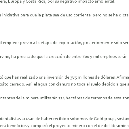
nera, Europa y Costa Rica, por su negativo impacto ambiental.
iniciativa para que la plata sea de uso corriente, pero no se ha dic
il empleos previo a la etapa de explotación, posteriormente sólo se
vine, ha precisado que la creación de entre 800 y mil empleos serán po
 que han realizado una inversión de 385 millones de dólares. Afirma
cuito cerrado. Así, el agua con cianuro no toca el suelo debido a que 
ntantes de la minera utilizarán 334 hectáreas de terrenos de esta zo
mbientalistas acusan de haber recibido sobornos de Goldgroup, sostu
erá beneficios y comparó el proyecto minero con el de del libramie