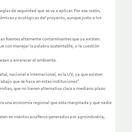
las de seguridad que se va a aplicar. Por esa razón,
micas y ecológicas del proyecto, aunque justo a los
r las fuentes altamente contaminantes que ya existen.
e con manejar la palabra sustentable, o la cuestión
iezan a enrarecer el ambiente.
tal, nacional e internacional, es la UV, ya que existen
rabajo que se hace en estas instituciones”.
ilias, que no tienen alternativa clara a mediano plazo
para una economía regional que esta marginada y que nadie
sten en mantos acuíferos generados por agroindustria,