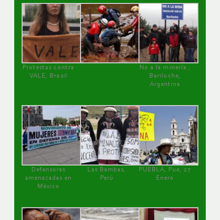
Protestas contra
No a la minería ,
VALE, Brasil
Bariloche,
Argentina
Defensoras
Las Bambas,
PUEBLA, Pue, 27
amenazadas en
Perú
Enero
México