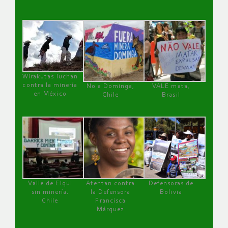
Wirakutas luchan
contra la minería
No a Dominga,
VALE mata,
en México
Chile
Brasil
Valle de Elqui
Atentan contra
Defensoras de
sin minería.
la Defensora
Bolivia
Chile
Francisca
Márquez