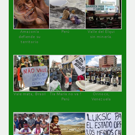
Amazonía
Perú
Valle del Elqui
defiende su
sin minería.
territorio
Vale mata, Brasil
Tía María no va !
Orinoco,
Perú
Venezuela