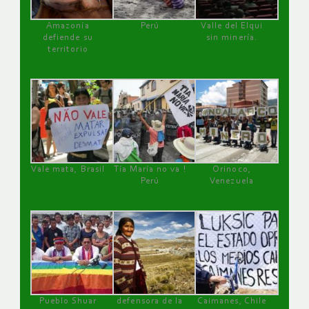
Amazonía
Perú
Valle del Elqui
defiende su
sin minería.
territorio
Vale mata, Brasil
Tía María no va !
Orinoco,
Perú
Venezuela
Pueblo Shuar
defensora de la
Caimanes, Chile