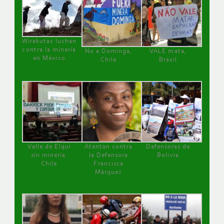
Wirakutas luchan
contra la minería
No a Dominga,
VALE mata,
en México
Chile
Brasil
Valle de Elqui
Atentan contra
Defensoras de
sin minería.
la Defensora
Bolivia
Chile
Francisca
Márquez