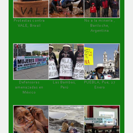
Protestas contra
No a la minería ,
VALE, Brasil
Bariloche,
Argentina
Defensoras
Las Bambas,
PUEBLA, Pue, 27
amenazadas en
Perú
Enero
México