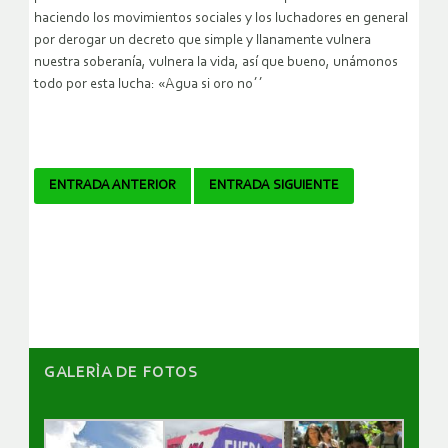
haciendo los movimientos sociales y los luchadores en general
por derogar un decreto que simple y llanamente vulnera
nuestra soberanía, vulnera la vida, así que bueno, unámonos
todo por esta lucha: «Agua si oro no´´
Navegador
ENTRADA ANTERIOR
ENTRADA SIGUIENTE
de
artículos
GALERÌA DE FOTOS