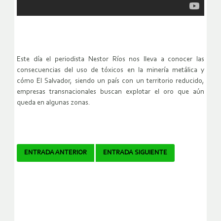
Este día el periodista Nestor Ríos nos lleva a conocer las
consecuencias del uso de tóxicos en la minería metálica y
cómo El Salvador, siendo un país con un territorio reducido,
empresas transnacionales buscan explotar el oro que aún
queda en algunas zonas.
Navegador
ENTRADA ANTERIOR
ENTRADA SIGUIENTE
de
artículos