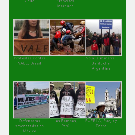
Chile
Francisca
Márquez
Protestas contra
No a la minería ,
VALE, Brasil
Bariloche,
Argentina
Defensoras
Las Bambas,
PUEBLA, Pue, 27
amenazadas en
Perú
Enero
México