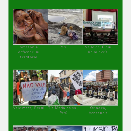
Amazonía
Perú
Valle del Elqui
defiende su
sin minería.
territorio
Vale mata, Brasil
Tía María no va !
Orinoco,
Perú
Venezuela