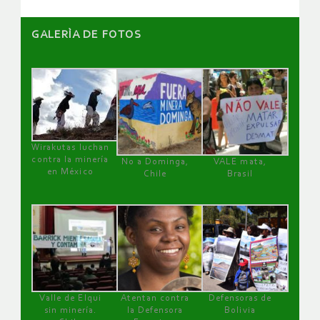
GALERÌA DE FOTOS
Wirakutas luchan
contra la minería
No a Dominga,
VALE mata,
en México
Chile
Brasil
Valle de Elqui
Atentan contra
Defensoras de
sin minería.
la Defensora
Bolivia