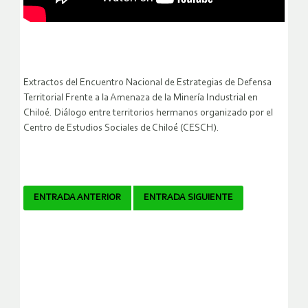
Extractos del Encuentro Nacional de Estrategias de Defensa
Territorial Frente a la Amenaza de la Minería Industrial en
Chiloé. Diálogo entre territorios hermanos organizado por el
Centro de Estudios Sociales de Chiloé (CESCH).
Navegador
ENTRADA ANTERIOR
ENTRADA SIGUIENTE
de
artículos