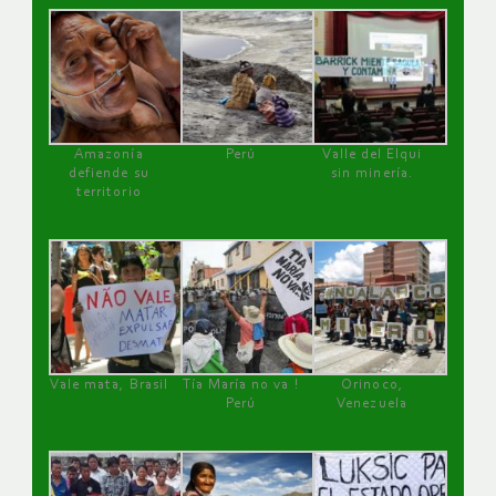
Amazonía
Perú
Valle del Elqui
defiende su
sin minería.
territorio
Vale mata, Brasil
Tía María no va !
Orinoco,
Perú
Venezuela