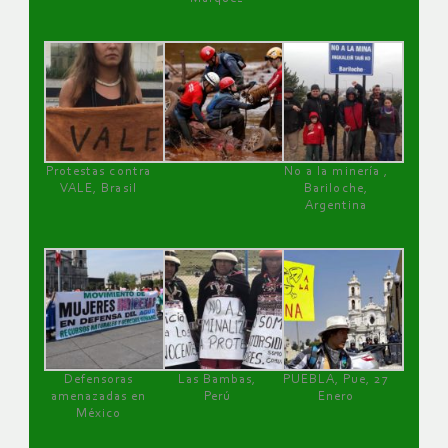
Protestas contra
No a la minería ,
VALE, Brasil
Bariloche,
Argentina
Defensoras
Las Bambas,
PUEBLA, Pue, 27
amenazadas en
Perú
Enero
México