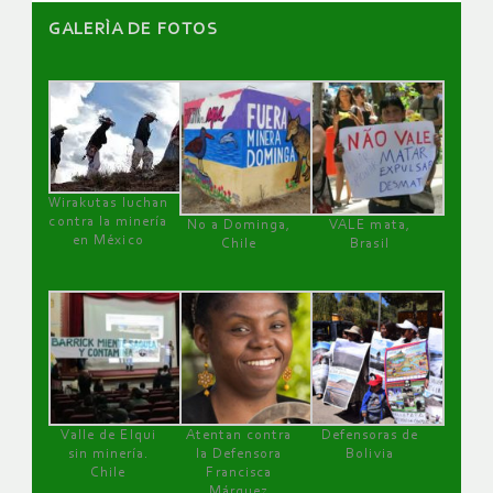
GALERÌA DE FOTOS
Wirakutas luchan
contra la minería
No a Dominga,
VALE mata,
en México
Chile
Brasil
Valle de Elqui
Atentan contra
Defensoras de
sin minería.
la Defensora
Bolivia
Chile
Francisca
Márquez