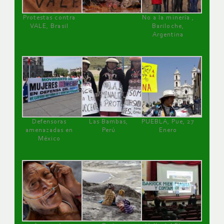
Protestas contra
No a la minería ,
VALE, Brasil
Bariloche,
Argentina
Defensoras
Las Bambas,
PUEBLA, Pue, 27
amenazadas en
Perú
Enero
México