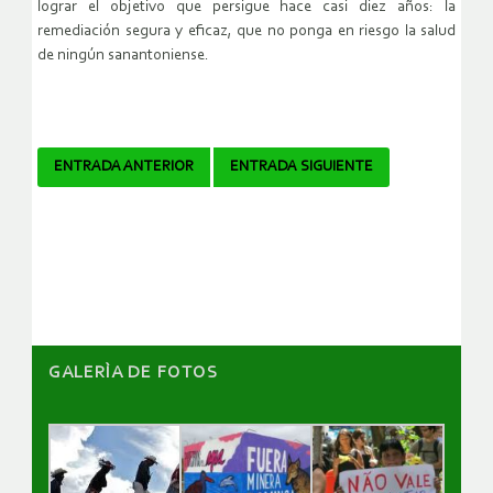
lograr el objetivo que persigue hace casi diez años: la
remediación segura y eficaz, que no ponga en riesgo la salud
de ningún sanantoniense.
Navegador
ENTRADA ANTERIOR
ENTRADA SIGUIENTE
de
artículos
GALERÌA DE FOTOS