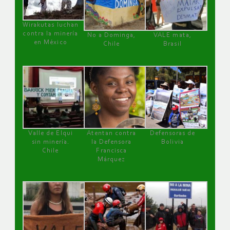
Wirakutas luchan
contra la minería
No a Dominga,
VALE mata,
en México
Chile
Brasil
Valle de Elqui
Atentan contra
Defensoras de
sin minería.
la Defensora
Bolivia
Chile
Francisca
Márquez