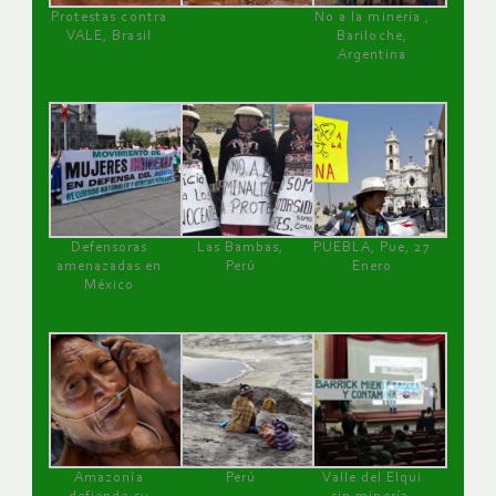
Protestas contra
No a la minería ,
VALE, Brasil
Bariloche,
Argentina
Defensoras
Las Bambas,
PUEBLA, Pue, 27
amenazadas en
Perú
Enero
México
Amazonía
Perú
Valle del Elqui