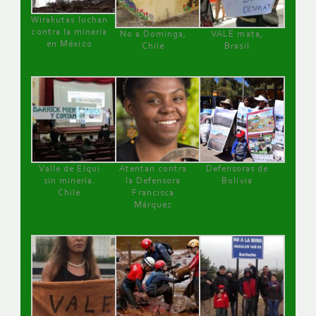
Wirakutas luchan
contra la minería
No a Dominga,
VALE mata,
en México
Chile
Brasil
Valle de Elqui
Atentan contra
Defensoras de
sin minería.
la Defensora
Bolivia
Chile
Francisca
Márquez