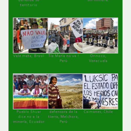
defiende su
sin minería.
territorio
Vale mata, Brasil
Tía María no va !
Orinoco,
Perú
Venezuela
Pueblo Shuar
defensora de la
Caimanes, Chile
dice no a la
tierra, Melchora,
minería, Ecuador
Perú