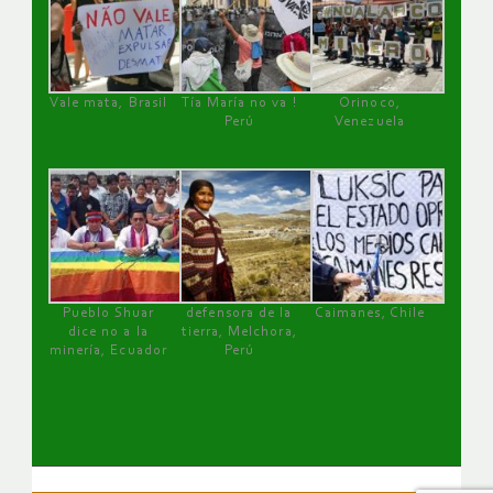
Vale mata, Brasil
Tía María no va !
Orinoco,
Perú
Venezuela
Pueblo Shuar
defensora de la
Caimanes, Chile
dice no a la
tierra, Melchora,
minería, Ecuador
Perú