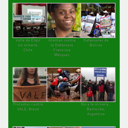
Valle de Elqui
Atentan contra
Defensoras de
sin minería.
la Defensora
Bolivia
Chile
Francisca
Márquez
Protestas contra
No a la minería ,
VALE, Brasil
Bariloche,
Argentina