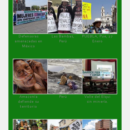
Defensoras
Las Bambas,
PUEBLA, Pue, 27
amenazadas en
Perú
Enero
México
Amazonía
Perú
Valle del Elqui
defiende su
sin minería.
territorio