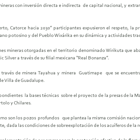
neras con inversión directa e indirecta de capital nacional, y extr
sierto, Catorce hacia 2030” participantes expusieron el respeto, l
ano potosino y del Pueblo Wixárika en su dinámica y actividades trad
s mineras otorgadas en el territorio denominado Wirikuta que abar
ic Silver a través de su filial mexicana “Real Bonanza”.
través de minera Tayahua y minera Guatimape que se encuentran 
e Villa de Guadalupe.
pondientes la bases técnicas sobre el proyecto de la presas de la M
tolo y Chilares.
o son los pozos profundos que plantea la misma comisión nacional
te, dada las condiciones de sobreexplotación de los acuíferos de la r