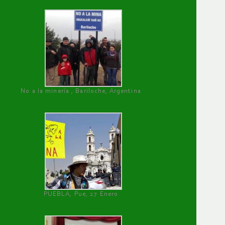
No a la minería , Bariloche, Argentina
PUEBLA, Pue, 27 Enero