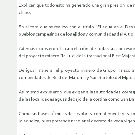
Explican que todo esto ha generado una gran presión de mi
chino.
En el foro que se realizo con el titulo “El agua en el De
pueblos campesinos de los ejidos y comunidades del Altipl
Además expusieron la cancelación de todas las concesione
del proyecto minero “la Luz” de la trasnacional First Majest
De igual manera el proyecto minero de Grupo Frisco a 
comunidades de Real de Maroma y San Bartolo del Mpio d
Así mismo expusieron que exigen a las autoridades corres
de las localidades aguas debajo de la cortina como San Bar
Como las bases técnicas de sus obras complementarias com
lo agudiza, pues pretende n violar el decreto de veda vigen