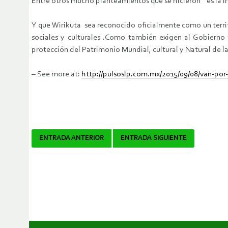
Entre otros mucho planteamientos que se hicieron es la imp
Y que Wirikuta sea reconocido oficialmente como un territ
sociales y culturales .Como también exigen al Gobierno f
protección del Patrimonio Mundial, cultural y Natural de 
– See more at:
http://pulsoslp.com.mx/2015/09/08/van-po
Navegador
ENTRADA ANTERIOR
ENTRADA SIGUIENTE
de
artículos