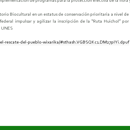
lementación de programas para la protección efectiva de la flora y 
orio Biocultural en un estatus de conservación prioritaria a nivel
ederal impulsar y agilizar la inscripción de la “Ruta Huichol” por 
la UNES
r-el-rescate-del-pueblo-wixarika/#sthash.VGBSQKc1.DM27pIYi.dpuf