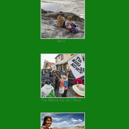
Perú
Tía María no va ! Perú