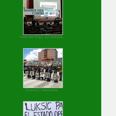
Valle del Elqui sin minería.
Orinoco, Venezuela