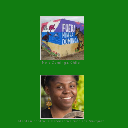
No a Dominga, Chile
Atentan contra la Defensora Francisca Márquez