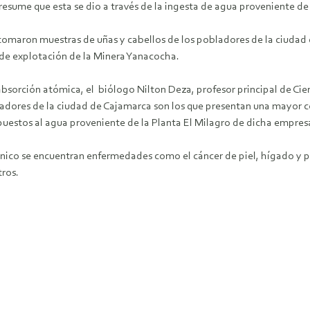
resume que esta se dio a través de la ingesta de agua proveniente de 
e tomaron muestras de uñas y cabellos de los pobladores de la ciuda
 de explotación de la Minera Yanacocha.
bsorción atómica, el biólogo Nilton Deza, profesor principal de Cie
bladores de la ciudad de Cajamarca son los que presentan una mayor c
uestos al agua proveniente de la Planta El Milagro de dicha empres
sénico se encuentran enfermedades como el cáncer de piel, hígado y p
ros.