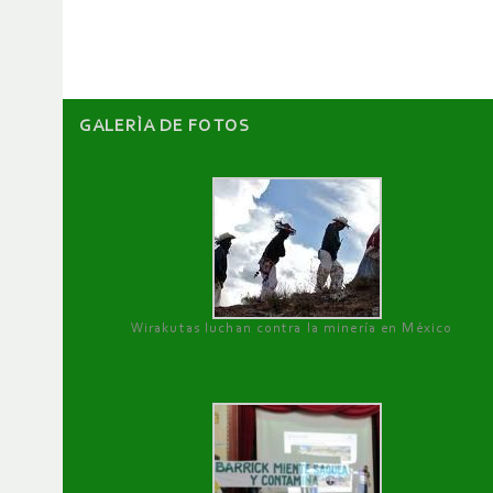
artículos
GALERÌA DE FOTOS
Wirakutas luchan contra la minería en México