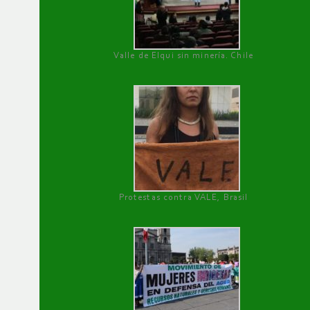
Valle de Elqui sin minería. Chile
Protestas contra VALE, Brasil