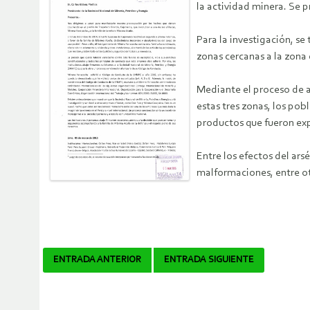
la actividad minera. Se p
Para la investigación, s
zonas cercanas a la zona
Mediante el proceso de a
estas tres zonas, los po
productos que fueron exp
Entre los efectos del ar
malformaciones, entre ot
Navegador
ENTRADA ANTERIOR
ENTRADA SIGUIENTE
de