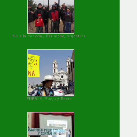
No a la minería , Bariloche, Argentina
PUEBLA, Pue, 27 Enero