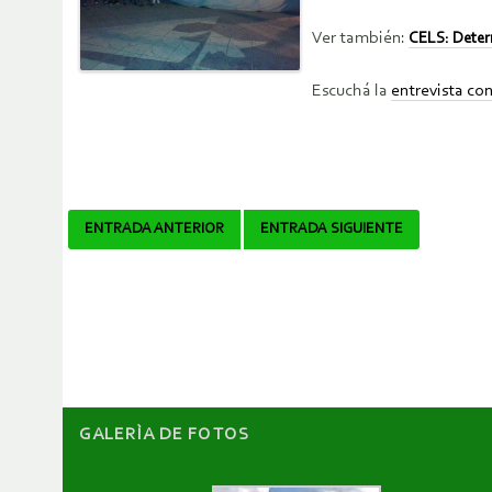
Ver también:
CELS: Determ
Escuchá la
entrevista co
Navegador
ENTRADA ANTERIOR
ENTRADA SIGUIENTE
de
artículos
GALERÌA DE FOTOS