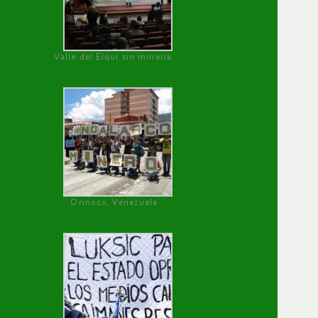
Valle del Elqui sin minería.
Orinoco, Venezuela