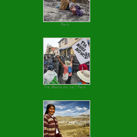
Perú
Tía María no va ! Perú