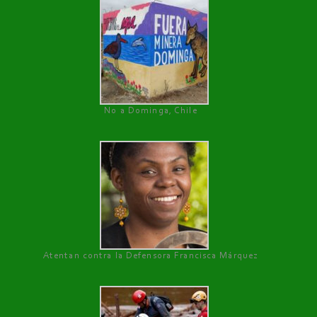
No a Dominga, Chile
Atentan contra la Defensora Francisca Márquez