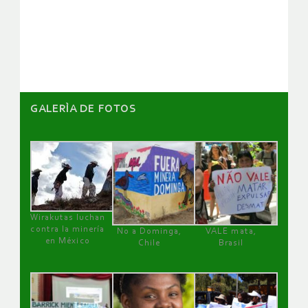
de
artículos
GALERÌA DE FOTOS
Wirakutas luchan
contra la minería
No a Dominga,
VALE mata,
en México
Chile
Brasil