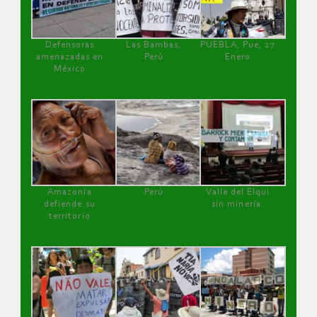
Defensoras
Las Bambas,
PUEBLA, Pue, 27
amenazadas en
Perú
Enero
México
Amazonía
Perú
Valle del Elqui
defiende su
sin minería.
territorio