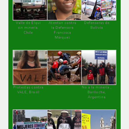
Valle de Elqui
Atentan contra
Defensoras de
sin minería.
la Defensora
Bolivia
Chile
Francisca
Márquez
Protestas contra
No a la minería ,
VALE, Brasil
Bariloche,
Argentina