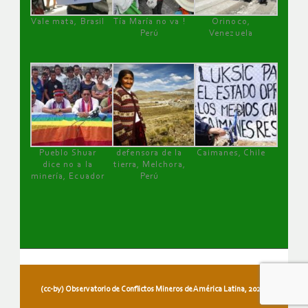
Vale mata, Brasil
Tía María no va !
Orinoco,
Perú
Venezuela
Pueblo Shuar
defensora de la
Caimanes, Chile
dice no a la
tierra, Melchora,
minería, Ecuador
Perú
(cc-by) Observatorio de Conflictos Mineros de América Latina, 2026