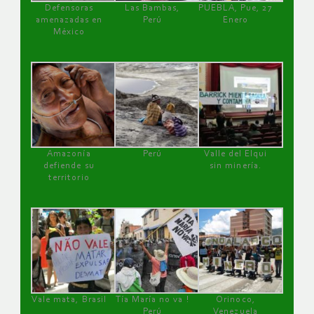
Defensoras
Las Bambas,
PUEBLA, Pue, 27
amenazadas en
Perú
Enero
México
Amazonía
Perú
Valle del Elqui
defiende su
sin minería.
territorio
Vale mata, Brasil
Tía María no va !
Orinoco,
Perú
Venezuela