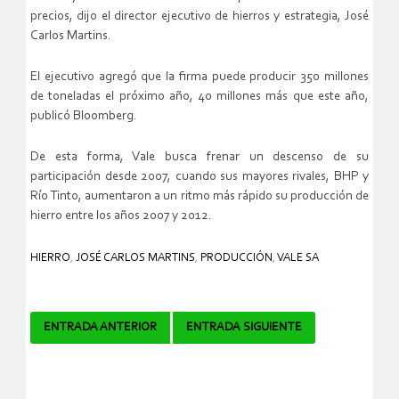
precios, dijo el director ejecutivo de hierros y estrategia, José
Carlos Martins.
El ejecutivo agregó que la firma puede producir 350 millones
de toneladas el próximo año, 40 millones más que este año,
publicó Bloomberg.
De esta forma, Vale busca frenar un descenso de su
participación desde 2007, cuando sus mayores rivales, BHP y
Río Tinto, aumentaron a un ritmo más rápido su producción de
hierro entre los años 2007 y 2012.
HIERRO
,
JOSÉ CARLOS MARTINS
,
PRODUCCIÓN
,
VALE SA
Navegador
ENTRADA ANTERIOR
ENTRADA SIGUIENTE
de