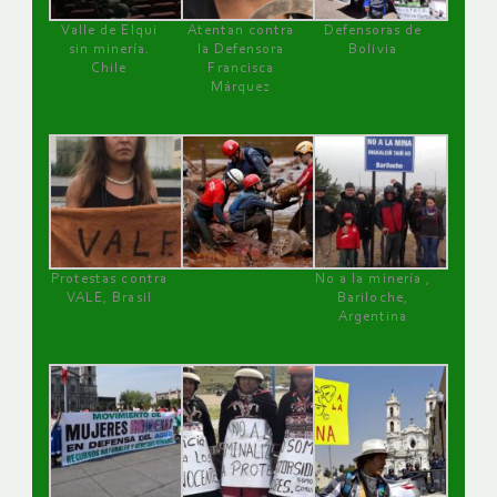
Valle de Elqui
Atentan contra
Defensoras de
sin minería.
la Defensora
Bolivia
Chile
Francisca
Márquez
Protestas contra
No a la minería ,
VALE, Brasil
Bariloche,
Argentina