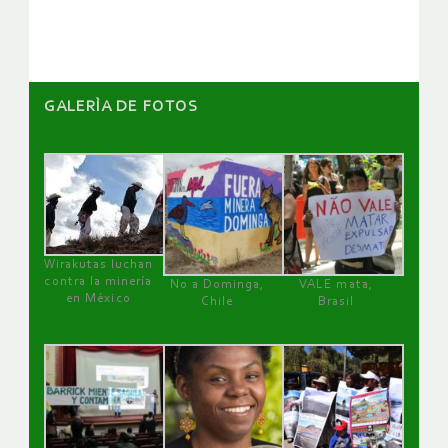
artículos
GALERÌA DE FOTOS
Wirakutas luchan
contra la minería
No a Dominga,
VALE mata,
en México
Chile
Brasil