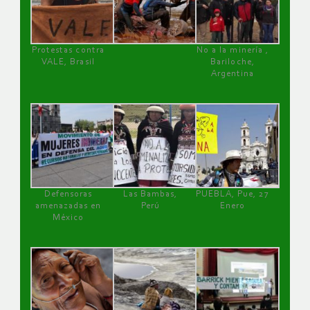
Protestas contra
No a la minería ,
VALE, Brasil
Bariloche,
Argentina
Defensoras
Las Bambas,
PUEBLA, Pue, 27
amenazadas en
Perú
Enero
México