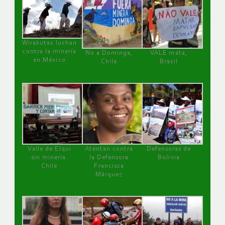
Wirakutas luchan
contra la minería
No a Dominga,
VALE mata,
en México
Chile
Brasil
Valle de Elqui
Atentan contra
Defensoras de
sin minería.
la Defensora
Bolivia
Chile
Francisca
Márquez