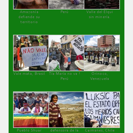
Amazonía
Perú
Valle del Elqui
defiende su
sin minería.
territorio
Vale mata, Brasil
Tía María no va !
Orinoco,
Perú
Venezuela
Pueblo Shuar
defensora de la
Caimanes, Chile