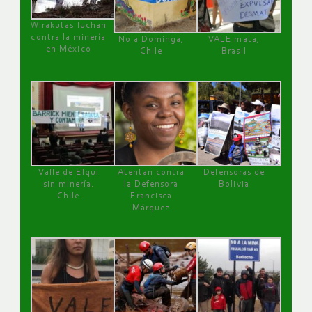
Wirakutas luchan
contra la minería
No a Dominga,
VALE mata,
en México
Chile
Brasil
Valle de Elqui
Atentan contra
Defensoras de
sin minería.
la Defensora
Bolivia
Chile
Francisca
Márquez