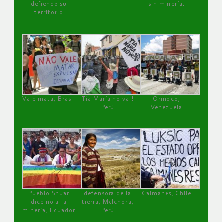
defiende su
sin minería.
territorio
Vale mata, Brasil
Tía María no va !
Orinoco,
Perú
Venezuela
Pueblo Shuar
defensora de la
Caimanes, Chile
dice no a la
tierra, Melchora,
minería, Ecuador
Perú