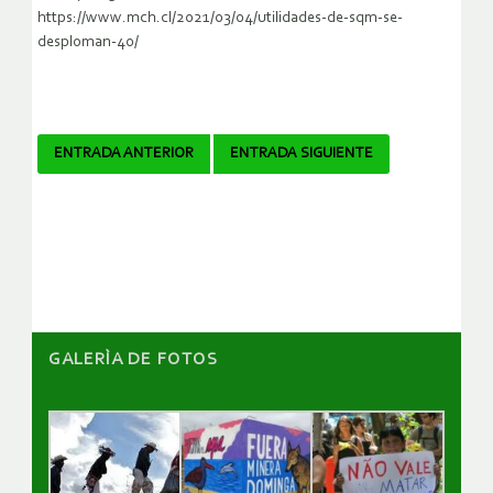
https://www.mch.cl/2021/03/04/utilidades-de-sqm-se-
desploman-40/
Navegador
ENTRADA ANTERIOR
ENTRADA SIGUIENTE
de
artículos
GALERÌA DE FOTOS