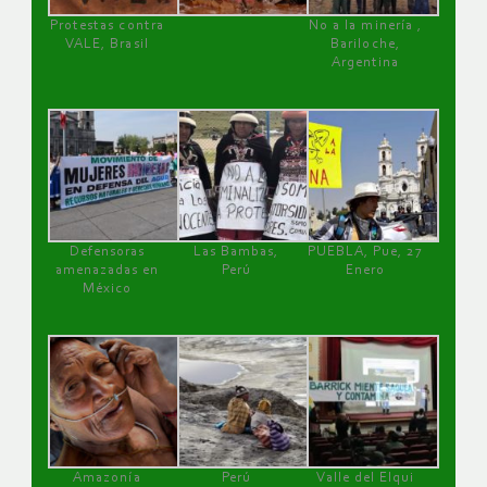
Protestas contra
No a la minería ,
VALE, Brasil
Bariloche,
Argentina
Defensoras
Las Bambas,
PUEBLA, Pue, 27
amenazadas en
Perú
Enero
México
Amazonía
Perú
Valle del Elqui