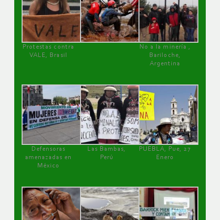
Protestas contra
No a la minería ,
VALE, Brasil
Bariloche,
Argentina
Defensoras
Las Bambas,
PUEBLA, Pue, 27
amenazadas en
Perú
Enero
México