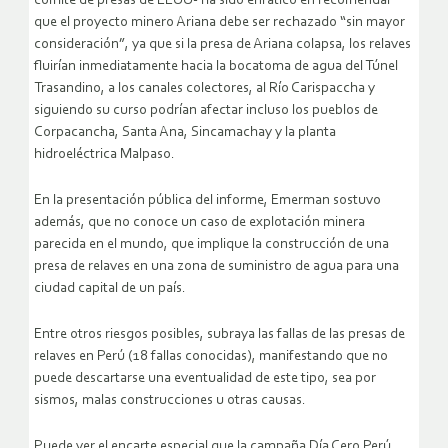
comité de presas de EEUU- ha sido enfático en recomendar
que el proyecto minero Ariana debe ser rechazado “sin mayor
consideración”, ya que si la presa de Ariana colapsa, los relaves
fluirían inmediatamente hacia la bocatoma de agua del Túnel
Trasandino, a los canales colectores, al Río Carispaccha y
siguiendo su curso podrían afectar incluso los pueblos de
Corpacancha, Santa Ana, Sincamachay y la planta
hidroeléctrica Malpaso.
En la presentación pública del informe, Emerman sostuvo
además, que no conoce un caso de explotación minera
parecida en el mundo, que implique la construcción de una
presa de relaves en una zona de suministro de agua para una
ciudad capital de un país.
Entre otros riesgos posibles, subraya las fallas de las presas de
relaves en Perú (18 fallas conocidas), manifestando que no
puede descartarse una eventualidad de este tipo, sea por
sismos, malas construcciones u otras causas.
Puede ver el encarte especial que la campaña Día Cero Perú