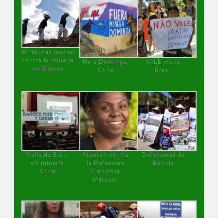
Wirakutas luchan
contra la minería
No a Dominga,
VALE mata,
en México
Chile
Brasil
Valle de Elqui
Atentan contra
Defensoras de
sin minería.
la Defensora
Bolivia
Chile
Francisca
Márquez