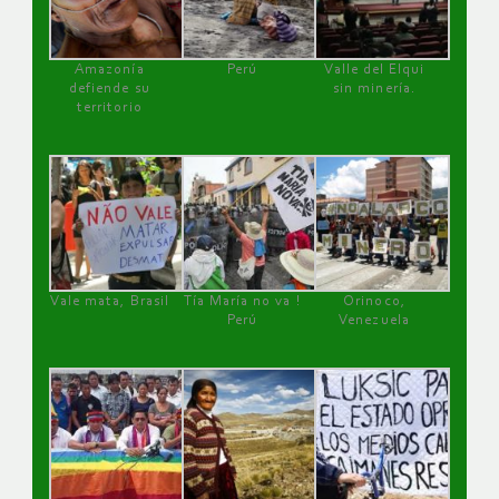
Amazonía
Perú
Valle del Elqui
defiende su
sin minería.
territorio
Vale mata, Brasil
Tía María no va !
Orinoco,
Perú
Venezuela