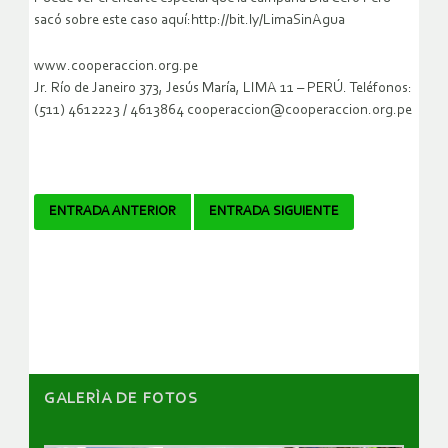
sacó sobre este caso aquí:http://bit.ly/LimaSinAgua
www.cooperaccion.org.pe
Jr. Río de Janeiro 373, Jesús María, LIMA 11 – PERÚ. Teléfonos:
(511) 4612223 / 4613864 cooperaccion@cooperaccion.org.pe
Navegador
ENTRADA ANTERIOR
ENTRADA SIGUIENTE
de
artículos
GALERÌA DE FOTOS