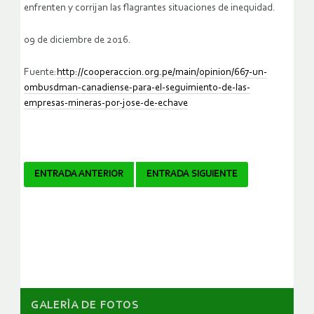
enfrenten y corrijan las flagrantes situaciones de inequidad.
09 de diciembre de 2016.
Fuente:
http://cooperaccion.org.pe/main/opinion/667-un-
ombusdman-canadiense-para-el-seguimiento-de-las-
empresas-mineras-por-jose-de-echave
Navegador
ENTRADA ANTERIOR
ENTRADA SIGUIENTE
de
artículos
GALERÌA DE FOTOS