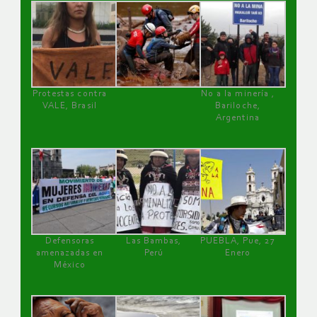
Protestas contra
No a la minería ,
VALE, Brasil
Bariloche,
Argentina
Defensoras
Las Bambas,
PUEBLA, Pue, 27
amenazadas en
Perú
Enero
México