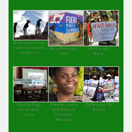
Wirakutas luchan
contra la minería
No a Dominga,
VALE mata,
en México
Chile
Brasil
Valle de Elqui
Atentan contra
Defensoras de
sin minería.
la Defensora
Bolivia
Chile
Francisca
Márquez