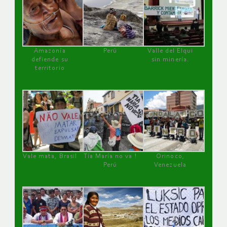
Amazonía
Perú
Valle del Elqui
defiende su
sin minería.
territorio
Vale mata, Brasil
Tía María no va !
Orinoco,
Perú
Venezuela