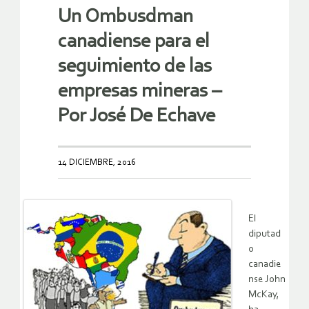
Un Ombusdman
canadiense para el
seguimiento de las
empresas mineras –
Por José De Echave
14 DICIEMBRE, 2016
El
diputad
o
canadie
nse John
McKay,