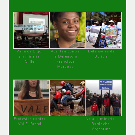
Valle de Elqui
Atentan contra
Defensoras de
sin minería.
la Defensora
Bolivia
Chile
Francisca
Márquez
Protestas contra
No a la minería ,
VALE, Brasil
Bariloche,
Argentina