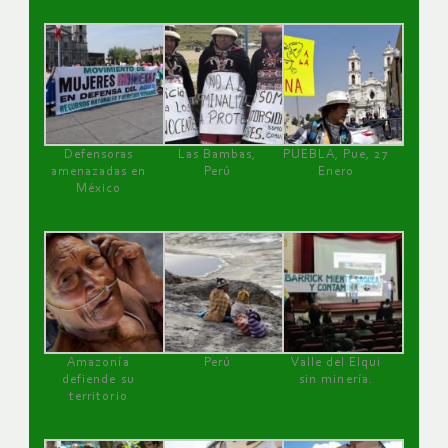
Defensoras
Las Bambas,
PUEBLA, Pue, 27
amenazadas en
Perú
Enero
México
Amazonía
Perú
Valle del Elqui
defiende su
sin minería.
territorio