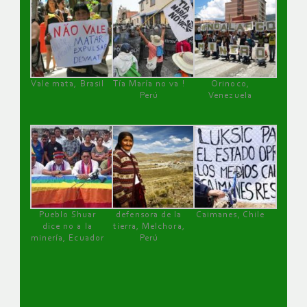
Vale mata, Brasil
Tía María no va !
Orinoco,
Perú
Venezuela
Pueblo Shuar
defensora de la
Caimanes, Chile
dice no a la
tierra, Melchora,
minería, Ecuador
Perú