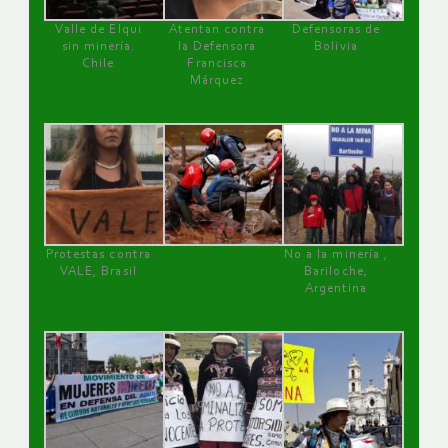
Valle de Elqui
Atentan contra
Defensoras de
sin minería.
la Defensora
Bolivia
Chile
Francisca
Márquez
Protestas contra
No a la minería ,
VALE, Brasil
Bariloche,
Argentina