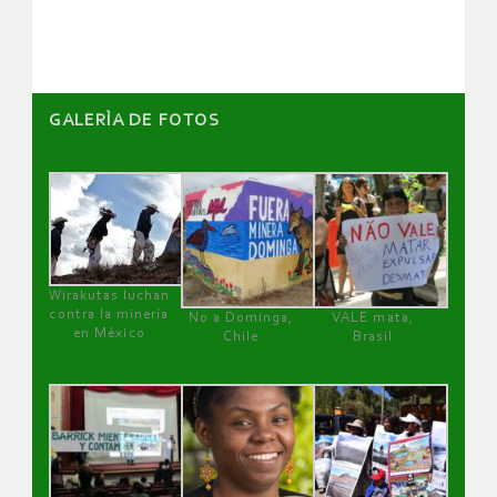
artículos
GALERÌA DE FOTOS
Wirakutas luchan
contra la minería
No a Dominga,
VALE mata,
en México
Chile
Brasil