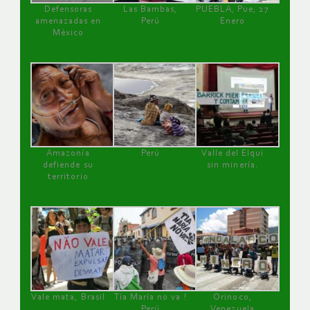
Defensoras
Las Bambas,
PUEBLA, Pue, 27
amenazadas en
Perú
Enero
México
Amazonía
Perú
Valle del Elqui
defiende su
sin minería.
territorio
Vale mata, Brasil
Tía María no va !
Orinoco,
Perú
Venezuela