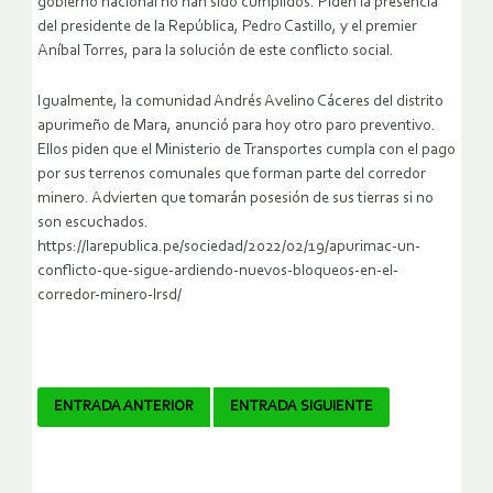
gobierno nacional no han sido cumplidos. Piden la presencia
del presidente de la República, Pedro Castillo, y el premier
Aníbal Torres, para la solución de este conflicto social.
Igualmente, la comunidad Andrés Avelino Cáceres del distrito
apurimeño de Mara, anunció para hoy otro paro preventivo.
Ellos piden que el Ministerio de Transportes cumpla con el pago
por sus terrenos comunales que forman parte del corredor
minero. Advierten que tomarán posesión de sus tierras si no
son escuchados.
https://larepublica.pe/sociedad/2022/02/19/apurimac-un-
conflicto-que-sigue-ardiendo-nuevos-bloqueos-en-el-
corredor-minero-lrsd/
Navegador
ENTRADA ANTERIOR
ENTRADA SIGUIENTE
de