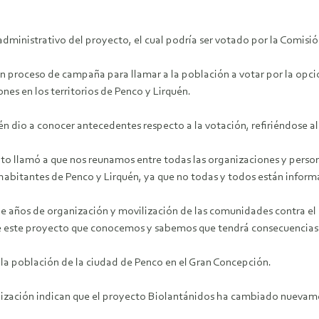
 administrativo del proyecto, el cual podría ser votado por la Comis
n proceso de campaña para llamar a la población a votar por la opci
es en los territorios de Penco y Lirquén.
dio a conocer antecedentes respecto a la votación, refiriéndose al 
cito llamó a que nos reunamos entre todas las organizaciones y perso
 habitantes de Penco y Lirquén, ya que no todas y todos están infor
e años de organización y movilización de las comunidades contra el 
ce este proyecto que conocemos y sabemos que tendrá consecuencias
e la población de la ciudad de Penco en el Gran Concepción.
rganización indican que el proyecto Biolantánidos ha cambiado nue