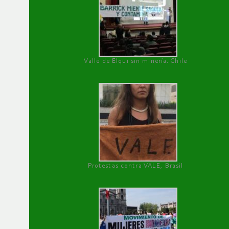
Valle de Elqui sin minería. Chile
Protestas contra VALE, Brasil