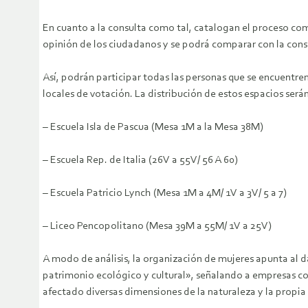
En cuanto a la consulta como tal, catalogan el proceso como
opinión de los ciudadanos y se podrá comparar con la cons
Así, podrán participar todas las personas que se encuentre
locales de votación. La distribución de estos espacios serán
– Escuela Isla de Pascua (Mesa 1M a la Mesa 38M)
– Escuela Rep. de Italia (26V a 55V/ 56 A 60)
– Escuela Patricio Lynch (Mesa 1M a 4M/ 1V a 3V/ 5 a 7)
– Liceo Pencopolitano (Mesa 39M a 55M/ 1V a 25V)
A modo de análisis, la organización de mujeres apunta al
patrimonio ecológico y cultural», señalando a empresas c
afectado diversas dimensiones de la naturaleza y la propia