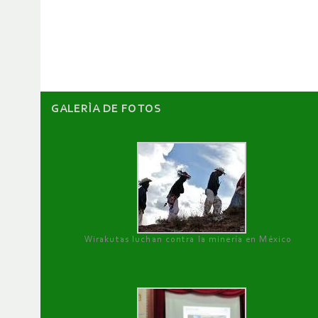
de
artículos
GALERÌA DE FOTOS
Wirakutas luchan contra la minería en México