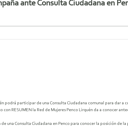
ampaña ante Consulta Ciudadana en Pen
quén podrá participar de una Consulta Ciudadana comunal para dar a 
ntacto con RESUMEN la Red de Mujeres Penco Lirquén da a conocer antec
n de una Consulta Ciudadana en Penco para conocer la posición de la 