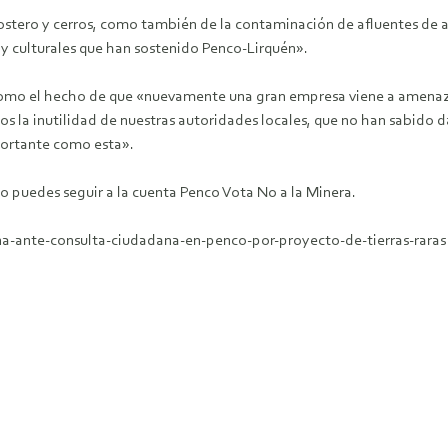
costero y cerros, como también de la contaminación de afluentes de 
 y culturales que han sostenido Penco-Lirquén».
s como el hecho de que «nuevamente una gran empresa viene a amenaz
s la inutilidad de nuestras autoridades locales, que no han sabido 
portante como esta».
 puedes seguir a la cuenta Penco Vota No a la Minera.
ana-ante-consulta-ciudadana-en-penco-por-proyecto-de-tierras-raras