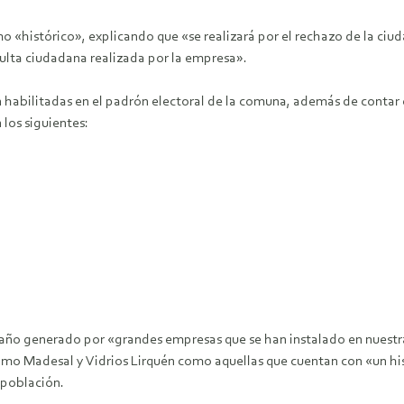
 «histórico», explicando que «se realizará por el rechazo de la ciuda
ulta ciudadana realizada por la empresa».
n habilitadas en el padrón electoral de la comuna, además de contar 
 los siguientes:
 daño generado por «grandes empresas que se han instalado en nues
omo Madesal y Vidrios Lirquén como aquellas que cuentan con «un h
 población.