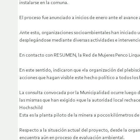
instalarse en la comuna.
El proceso fue anunciado a inicios de enero ante el avance
Ante esto, organizaciones socioambientales han iniciado u
desplegándose mediante diversas actividades e intervencion
En contacto con RESUMEN, la Red de Mujeres Penco Lirquén 
En este sentido, indicaron que «la organización del plebis
acciones que hagan visible este hecho político a todos los
La consulta convocada por la Municipalidad ocurre luego d
las mismas que han exigido «que la autoridad local recha
Hochschild
Esta es la planta piloto de la minera a pocos kilómetros d
Respecto a la situación actual del proyecto, desde la o
encuentra aún en proceso de evaluación ambiental.