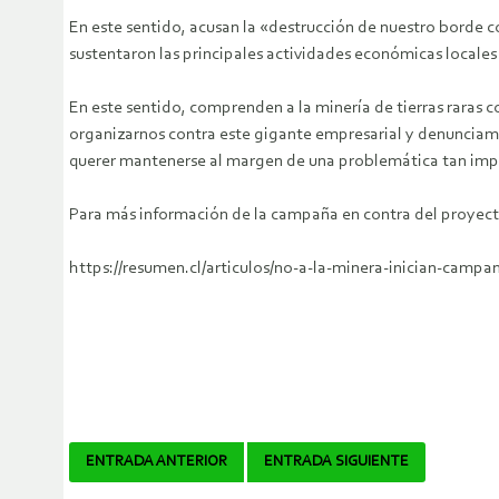
En este sentido, acusan la «destrucción de nuestro borde 
sustentaron las principales actividades económicas locales
En este sentido, comprenden a la minería de tierras rara
organizarnos contra este gigante empresarial y denunciamo
querer mantenerse al margen de una problemática tan im
Para más información de la campaña en contra del proyecto
https://resumen.cl/articulos/no-a-la-minera-inician-camp
Navegador
ENTRADA ANTERIOR
ENTRADA SIGUIENTE