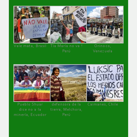
Vale mata, Brasil
Tía María no va !
Orinoco,
Perú
Venezuela
Pueblo Shuar
defensora de la
Caimanes, Chile
dice no a la
tierra, Melchora,
minería, Ecuador
Perú