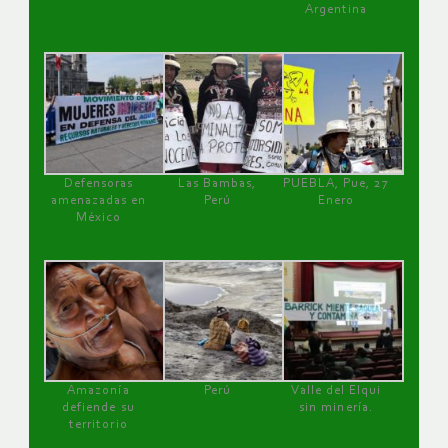
Argentina
Defensoras
Las Bambas,
PUEBLA, Pue, 27
amenazadas en
Perú
Enero
México
Amazonía
Perú
Valle del Elqui
defiende su
sin minería.
territorio