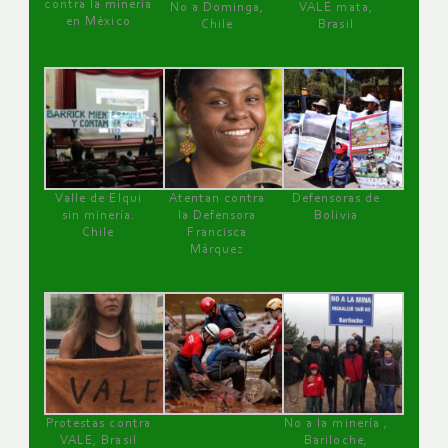
contra la minería
No a Dominga,
VALE mata,
en México
Chile
Brasil
Valle de Elqui
Atentan contra
Defensoras de
sin minería.
la Defensora
Bolivia
Chile
Francisca
Márquez
Protestas contra
No a la minería ,
VALE, Brasil
Bariloche,