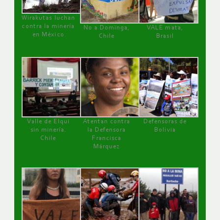
Wirakutas luchan
contra la minería
No a Dominga,
VALE mata,
en México
Chile
Brasil
Valle de Elqui
Atentan contra
Defensoras de
sin minería.
la Defensora
Bolivia
Chile
Francisca
Márquez