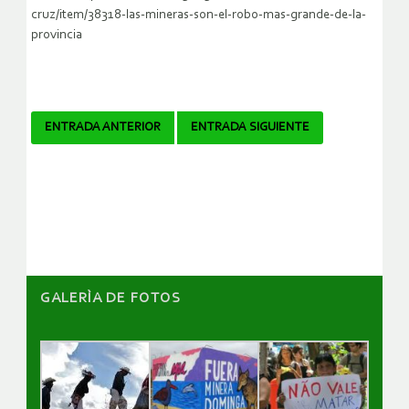
cruz/item/38318-las-mineras-son-el-robo-mas-grande-de-la-
provincia
Navegador
ENTRADA ANTERIOR
ENTRADA SIGUIENTE
de
artículos
GALERÌA DE FOTOS