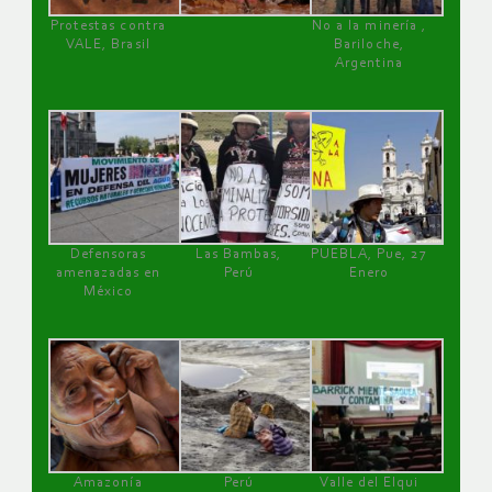
Protestas contra
No a la minería ,
VALE, Brasil
Bariloche,
Argentina
Defensoras
Las Bambas,
PUEBLA, Pue, 27
amenazadas en
Perú
Enero
México
Amazonía
Perú
Valle del Elqui