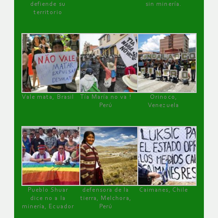
defiende su
sin minería.
territorio
Vale mata, Brasil
Tía María no va !
Orinoco,
Perú
Venezuela
Pueblo Shuar
defensora de la
Caimanes, Chile
dice no a la
tierra, Melchora,
minería, Ecuador
Perú