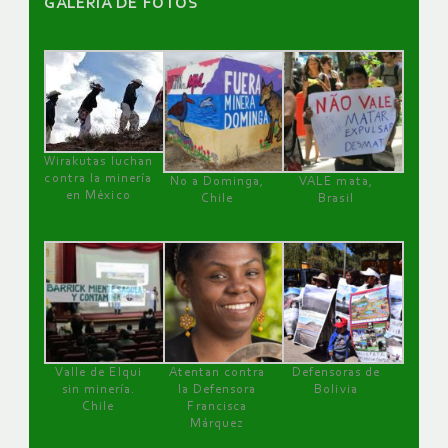
GALERÌA DE FOTOS
Wirakutas luchan
contra la minería
No a Dominga,
VALE mata,
en México
Chile
Brasil
Valle de Elqui
Atentan contra
Defensoras de
sin minería.
la Defensora
Bolivia
Chile
Francisca
Márquez