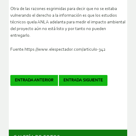
Otra de las razones esgrimidas para decir que no se estaba
vulnerando el derecho a la información es que los estudios
técnicos quela ANLA adelanta para medir el impacto ambiental
del proyecto aún no está listo y por tanto no pueden
entregarlo.
Fuente:https://www.elespectador.com/articulo-342
Navegador
ENTRADA ANTERIOR
ENTRADA SIGUIENTE
de
artículos