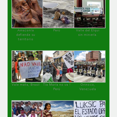
Amazonía
Perú
Valle del Elqui
defiende su
sin minería.
territorio
Vale mata, Brasil
Tía María no va !
Orinoco,
Perú
Venezuela