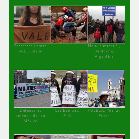
Protestas contra
No a la minería ,
VALE, Brasil
Bariloche,
Argentina
Defensoras
Las Bambas,
PUEBLA, Pue, 27
amenazadas en
Perú
Enero
México