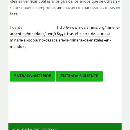
idea es verificar cuál es el origen de los áridos que se utilizan y
si no se puede comprobar, amenazan con paralizar las obras en
falta.
Fuente:
http://www.noalamina.org/mineria-
argentina/mendoza/item/16542-tras-el-cierre-de-la-mesa-
minera-el-gobierno-desacelera-la-mineria-de-metales-en-
mendoza
Navegador
ENTRADA ANTERIOR
ENTRADA SIGUIENTE
de
artículos