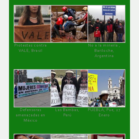
Protestas contra
No a la minería ,
VALE, Brasil
Bariloche,
Argentina
Defensoras
Las Bambas,
PUEBLA, Pue, 27
amenazadas en
Perú
Enero
México