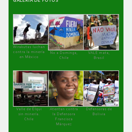
GALERÌA DE FOTOS
Wirakutas luchan
contra la minería
No a Dominga,
VALE mata,
en México
Chile
Brasil
Valle de Elqui
Atentan contra
Defensoras de
sin minería.
la Defensora
Bolivia
Chile
Francisca
Márquez