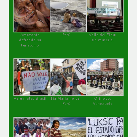
Amazonía
Perú
Valle del Elqui
defiende su
sin minería.
territorio
Vale mata, Brasil
Tía María no va !
Orinoco,
Perú
Venezuela